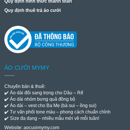
Quy dịnh hình thức thanh toán
Quy định thuê trả áo cưới
ÁO CƯỚI MYMY
Chuyên bán & thuê:
✔️ Áo dài đôi sang trọng cho Dâu – Rể
✔️ Áo dài nhóm bưng quả đồng bộ
✔️ Áo dài – vest cho Ba Mẹ (bà sui – ông sui)
✔️ Tư vấn phối tone màu – phong cách chuẩn chỉnh
✔️ Size đa dạng – nhiều mẫu mới về mỗi tuần!
Website:
aocuoimymy.com