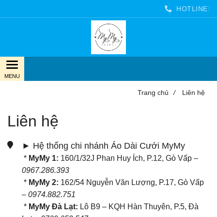
HOTLINE:
Trang chủ
/
Liên hệ
Liên hệ
► Hệ thống chi nhánh Áo Dài Cưới MyMy
*
MyMy 1:
160/1/32J Phan Huy Ích, P.12, Gò Vấp –
0967.286.393
*
MyMy 2:
162/54 Nguyễn Văn Lượng, P.17, Gò Vấp
–
0974.882.751
*
MyMy Đà Lạt:
Lô B9 – KQH Hàn Thuyên, P.5, Đà