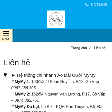
HOTLINE:
Trang chủ
/
Liên hệ
Liên hệ
► Hệ thống chi nhánh Áo Dài Cưới MyMy
*
MyMy 1:
160/1/32J Phan Huy Ích, P.12, Gò Vấp –
0967.286.393
*
MyMy 2:
162/54 Nguyễn Văn Lượng, P.17, Gò Vấp
–
0974.882.751
*
MyMy Đà Lạt:
Lô B9 – KQH Hàn Thuyên, P.5, Đà