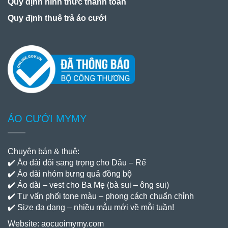
Quy dịnh hình thức thanh toán
Quy định thuê trả áo cưới
ÁO CƯỚI MYMY
Chuyên bán & thuê:
✔️ Áo dài đôi sang trọng cho Dâu – Rể
✔️ Áo dài nhóm bưng quả đồng bộ
✔️ Áo dài – vest cho Ba Mẹ (bà sui – ông sui)
✔️ Tư vấn phối tone màu – phong cách chuẩn chỉnh
✔️ Size đa dạng – nhiều mẫu mới về mỗi tuần!
Website:
aocuoimymy.com