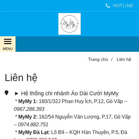
HOTLINE:
Trang chủ
/
Liên hệ
Liên hệ
► Hệ thống chi nhánh Áo Dài Cưới MyMy
*
MyMy 1:
160/1/32J Phan Huy Ích, P.12, Gò Vấp –
0967.286.393
*
MyMy 2:
162/54 Nguyễn Văn Lượng, P.17, Gò Vấp
–
0974.882.751
*
MyMy Đà Lạt:
Lô B9 – KQH Hàn Thuyên, P.5, Đà