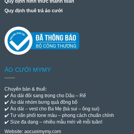
Quy dịnh hình thức thanh toán
Quy định thuê trả áo cưới
ÁO CƯỚI MYMY
Chuyên bán & thuê:
✔️ Áo dài đôi sang trọng cho Dâu – Rể
✔️ Áo dài nhóm bưng quả đồng bộ
✔️ Áo dài – vest cho Ba Mẹ (bà sui – ông sui)
✔️ Tư vấn phối tone màu – phong cách chuẩn chỉnh
✔️ Size đa dạng – nhiều mẫu mới về mỗi tuần!
Website:
aocuoimymy.com