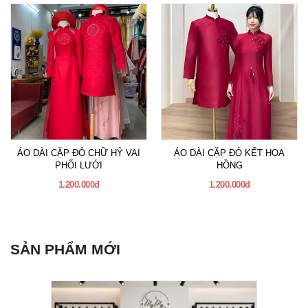
ÁO DÀI CẶP ĐỎ CHỮ HỶ VAI
ÁO DÀI CẶP ĐỎ KẾT HOA
PHỐI LƯỚI
HỒNG
1.200.000đ
1.200.000đ
SẢN PHẨM MỚI