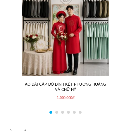
ÁO DÀI CẶP ĐỎ ĐÍNH KẾT PHƯỢNG HOÀNG
VÀ CHỮ HỶ
1.000.000đ