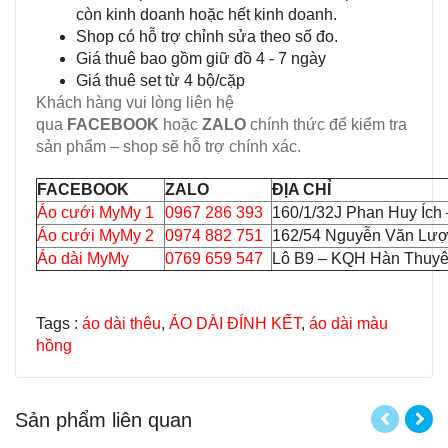
còn kinh doanh hoặc hết kinh doanh.
Shop có hỗ trợ chỉnh sửa theo số đo.
Giá thuê bao gồm giữ đồ 4 - 7 ngày
Giá thuê set từ 4 bộ/cặp
Khách hàng vui lòng liên hệ
qua
FACEBOOK
hoặc
ZALO
chính thức để kiểm tra
sản phẩm – shop sẽ hỗ trợ chính xác.
FACEBOOK
ZALO
ĐỊA CHỈ
Áo cưới MyMy 1
0967 286 393
160/1/32J Phan Huy Ích
Áo cưới MyMy 2
0974 882 751
162/54 Nguyễn Văn Lượ
Áo dài MyMy
0769 659 547
Lô B9 – KQH Hàn Thuyên
Tags :
áo dài thêu
,
ÁO DÀI ĐÍNH KẾT
,
áo dài màu
hồng
Sản phẩm liên quan