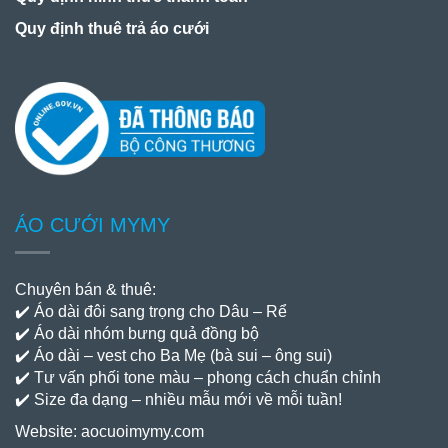
Quy định thuê trả áo cưới
ÁO CƯỚI MYMY
Chuyên bán & thuê:
✔️ Áo dài đôi sang trọng cho Dâu – Rể
✔️ Áo dài nhóm bưng quả đồng bộ
✔️ Áo dài – vest cho Ba Mẹ (bà sui – ông sui)
✔️ Tư vấn phối tone màu – phong cách chuẩn chỉnh
✔️ Size đa dạng – nhiều mẫu mới về mỗi tuần!
Website:
aocuoimymy.com