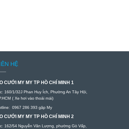
IÊN HỆ
O CƯỚI MY MY TP HỒ CHÍ MINH 1
/c:
160/1/32J Phan Huy Ích, Phường An Tây Hội,
P.HCM
( Xe hơi vào thoải mái)
tline:
0967 286 393
gặp My
O CƯỚI MY MY TP HỒ CHÍ MINH 2
c: 1
62/54 Nguyễn Văn Lượng, phường Gò Vấp,