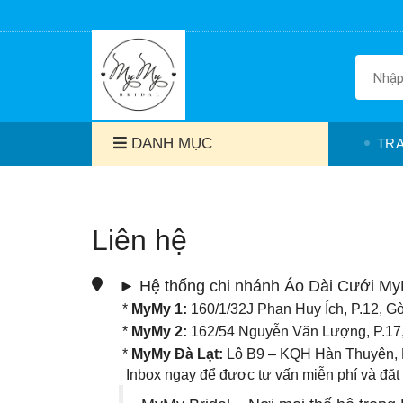
DANH MỤC
TR
Liên hệ
► Hệ thống chi nhánh Áo Dài Cưới M
*
MyMy 1:
160/1/32J Phan Huy Ích, P.12, G
*
MyMy 2:
162/54 Nguyễn Văn Lượng, P.17
*
MyMy Đà Lạt:
Lô B9 – KQH Hàn Thuyên, P
Inbox ngay để được tư vấn miễn phí và đặt l