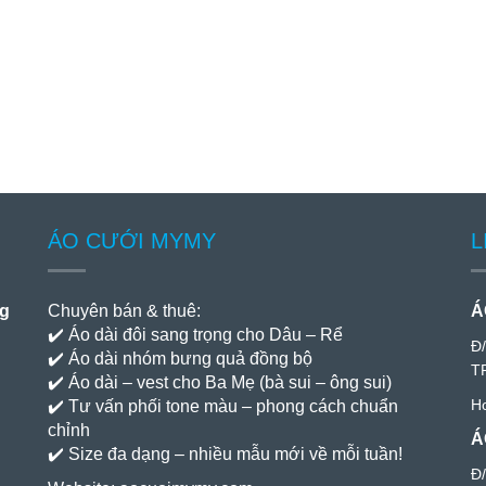
ÁO CƯỚI MYMY
L
ng
Chuyên bán & thuê:
Á
✔️ Áo dài đôi sang trọng cho Dâu – Rể
Đ
✔️ Áo dài nhóm bưng quả đồng bộ
T
✔️ Áo dài – vest cho Ba Mẹ (bà sui – ông sui)
Ho
✔️ Tư vấn phối tone màu – phong cách chuẩn
chỉnh
Á
✔️ Size đa dạng – nhiều mẫu mới về mỗi tuần!
Đ/