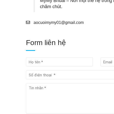
MyMy Bridal – Nơi mọi thế hệ tron
chăm chút.
aocuoimymy01@gmail.com
Form liên hệ