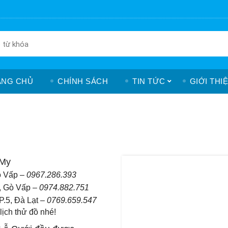
ANG CHỦ
CHÍNH SÁCH
TIN TỨC
GIỚI THI
yMy
ò Vấp –
0967.286.393
, Gò Vấp –
0974.882.751
.5, Đà Lạt –
0769.659.547
ịch thử đồ nhé!