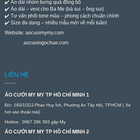
✔️ Áo dài nhóm bưng quả đồng bộ
✔️ Áo dài – vest cho Ba Mẹ (bà sui – ông sui)
✔️ Tư vấn phối tone màu – phong cách chuẩn chỉnh
✔️ Size đa dạng – nhiều mẫu mới về mỗi tuần!
Website:
aocuoimymy.com
aocuoingochue.com
LIÊN HỆ
ÁO CƯỚI MY MY TP HỒ CHÍ MINH 1
Đ/c:
160/1/32J Phan Huy Ích, Phường An Tây Hội, TP.HCM
( Xe
hơi vào thoải mái)
Hotline:
0967 286 393
gặp My
ÁO CƯỚI MY MY TP HỒ CHÍ MINH 2