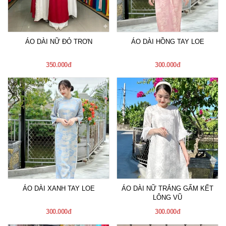
ÁO DÀI NỮ ĐỎ TRƠN
ÁO DÀI HỒNG TAY LOE
350.000đ
300.000đ
ÁO DÀI XANH TAY LOE
ÁO DÀI NỮ TRẮNG GẤM KẾT
LÔNG VŨ
300.000đ
300.000đ