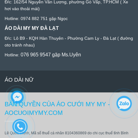
Đ/c: 1
62/54 Nguyễn Văn Lượng, phường Gò Vấp, TP.HCM
( Xe
hơi vào thoải mái)
Hotline:
0974 882 751
gặp Ngọc
ÁO DÀI MY MY ĐÀ LẠT
Đ/c:
Lô B9 - KQH Hàn Thuyên - Phường Cam Ly - Đà Lạ
t ( đường
oto tránh nhau)
076 965 9547
gặp Ms.Uyên
Hotline:
ÁO DÀI NỮ
BẢN QUYỀN CỦA ÁO CƯỚI MY MY -
AOCUOIMYMY.COM
Lê Quốc Thịnh, Mã số thuế cá nhân 8104360869 do chi cục thuế tỉnh Bình