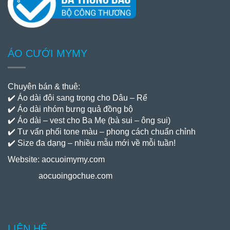
ÁO CƯỚI MYMY
Chuyên bán & thuê:
✔️ Áo dài đôi sang trọng cho Dâu – Rể
✔️ Áo dài nhóm bưng quả đồng bộ
✔️ Áo dài – vest cho Ba Mẹ (bà sui – ông sui)
✔️ Tư vấn phối tone màu – phong cách chuẩn chỉnh
✔️ Size đa dạng – nhiều mẫu mới về mỗi tuần!
Website:
aocuoimymy.com
aocuoingochue.com
LIÊN HỆ