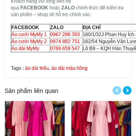
Khách hàng vui lòng liên hệ
qua
FACEBOOK
hoặc
ZALO
chính thức để kiểm tra
sản phẩm – shop sẽ hỗ trợ chính xác.
FACEBOOK
ZALO
ĐỊA CHỈ
Áo cưới MyMy 1
0967 286 393
160/1/32J Phan Huy Ích
Áo cưới MyMy 2
0974 882 751
162/54 Nguyễn Văn Lượ
Áo dài MyMy
0769 659 547
Lô B9 – KQH Hàn Thuyên
Tags :
áo dài thêu
,
áo dài màu hồng
Sản phẩm liên quan