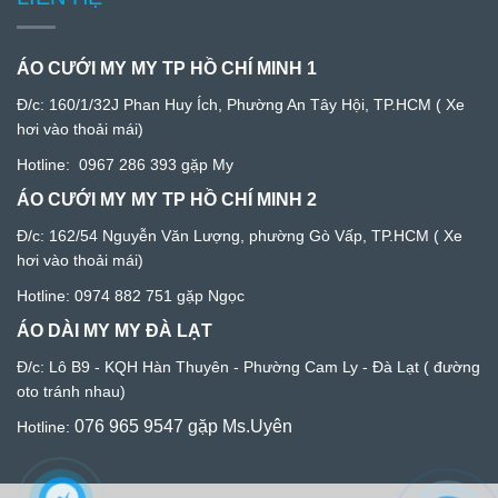
ÁO CƯỚI MY MY TP HỒ CHÍ MINH 1
Đ/c:
160/1/32J Phan Huy Ích, Phường An Tây Hội, TP.HCM
( Xe
hơi vào thoải mái)
Hotline:
0967 286 393
gặp My
ÁO CƯỚI MY MY TP HỒ CHÍ MINH 2
Đ/c: 1
62/54 Nguyễn Văn Lượng, phường Gò Vấp, TP.HCM
( Xe
hơi vào thoải mái)
Hotline:
0974 882 751
gặp Ngọc
ÁO DÀI MY MY ĐÀ LẠT
Đ/c:
Lô B9 - KQH Hàn Thuyên - Phường Cam Ly - Đà Lạ
t ( đường
oto tránh nhau)
076 965 9547
gặp Ms.Uyên
Hotline: