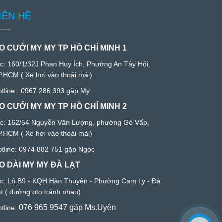
IÊN HỆ
O CƯỚI MY MY TP HỒ CHÍ MINH 1
/c:
160/1/32J Phan Huy Ích, Phường An Tây Hội,
P.HCM
( Xe hơi vào thoải mái)
tline:
0967 286 393
gặp My
O CƯỚI MY MY TP HỒ CHÍ MINH 2
c: 1
62/54 Nguyễn Văn Lượng, phường Gò Vấp,
P.HCM
( Xe hơi vào thoải mái)
tline:
0974 882 751
gặp Ngọc
O DÀI MY MY ĐÀ LẠT
/c:
Lô B9 - KQH Hàn Thuyên - Phường Cam Ly - Đà
ạ
t ( đường oto tránh nhau)
076 965 9547
gặp Ms.Uyên
tline: