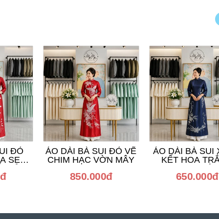
UI ĐỎ
ÁO DÀI BÀ SUI ĐỎ VẼ
ÁO DÀI BÀ SUI
OA SEN
CHIM HẠC VỜN MÂY
KẾT HOA TR
I ĐỎ
PHA LÊ
0đ
850.000đ
650.000đ