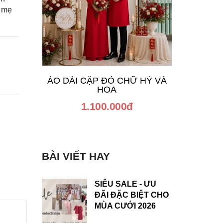
o mẹ
ÁO DÀI CẶP ĐỎ CHỮ HỶ VÀ
ÁO DÀI
HOA
1.100.000đ
BÀI VIẾT HAY
SIÊU SALE - ƯU
ĐÃI ĐẶC BIỆT CHO
MÙA CƯỚI 2026