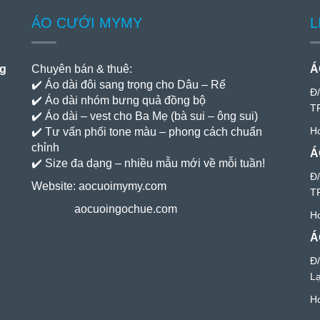
ÁO CƯỚI MYMY
L
ng
Chuyên bán & thuê:
Á
✔️ Áo dài đôi sang trọng cho Dâu – Rể
Đ
✔️ Áo dài nhóm bưng quả đồng bộ
T
✔️ Áo dài – vest cho Ba Mẹ (bà sui – ông sui)
Ho
✔️ Tư vấn phối tone màu – phong cách chuẩn
chỉnh
Á
✔️ Size đa dạng – nhiều mẫu mới về mỗi tuần!
Đ/
Website:
aocuoimymy.com
T
aocuoingochue.com
Ho
Á
Đ
L
Ho