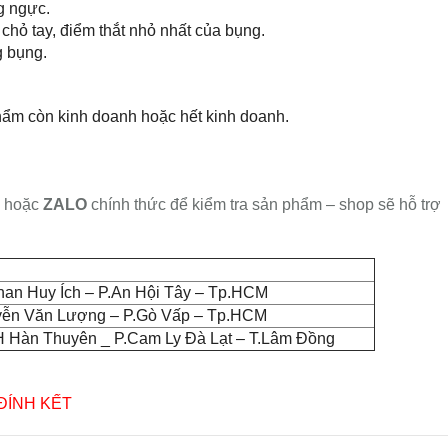
g ngực.
 chỏ tay, điểm thắt nhỏ nhất của bụng.
g bụng.
hẩm còn kinh doanh hoặc hết kinh doanh.
hoặc
ZALO
chính thức để kiểm tra sản phẩm – shop sẽ hỗ trợ
han Huy Ích – P.An Hội Tây – Tp.HCM
yễn Văn Lượng – P.Gò Vấp – Tp.HCM
 Hàn Thuyên _ P.Cam Ly Đà Lạt – T.Lâm Đồng
 ĐÍNH KẾT