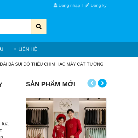
Đăng nhập
Đăng ký
ỆU
LIÊN HỆ
 DÀI BÀ SUI ĐỎ THÊU CHIM HẠC MÂY CÁT TƯỜNG
SẢN PHẨM MỚI
Y
 lụa
t
ôn