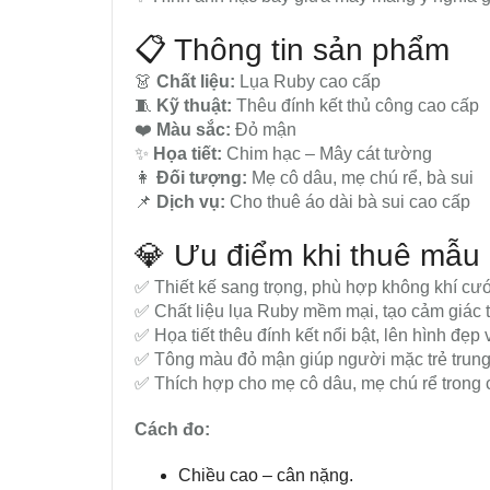
📋 Thông tin sản phẩm
👗
Chất liệu:
Lụa Ruby cao cấp
🧵
Kỹ thuật:
Thêu đính kết thủ công cao cấp
❤️
Màu sắc:
Đỏ mận
✨
Họa tiết:
Chim hạc – Mây cát tường
👩
Đối tượng:
Mẹ cô dâu, mẹ chú rể, bà sui
📌
Dịch vụ:
Cho thuê áo dài bà sui cao cấp
💎 Ưu điểm khi thuê mẫu 
✅ Thiết kế sang trọng, phù hợp không khí cướ
✅ Chất liệu lụa Ruby mềm mại, tạo cảm giác th
✅ Họa tiết thêu đính kết nổi bật, lên hình đẹp
✅ Tông màu đỏ mận giúp người mặc trẻ trung
✅ Thích hợp cho mẹ cô dâu, mẹ chú rể trong cá
Cách đo:
Chiều cao – cân nặng.