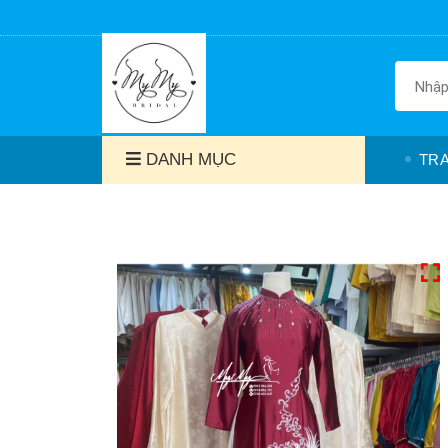
DANH MỤC
TR