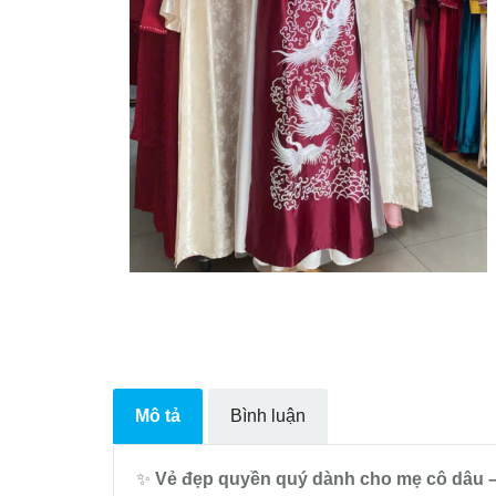
Mô tả
Bình luận
✨
Vẻ đẹp quyền quý dành cho mẹ cô dâu –