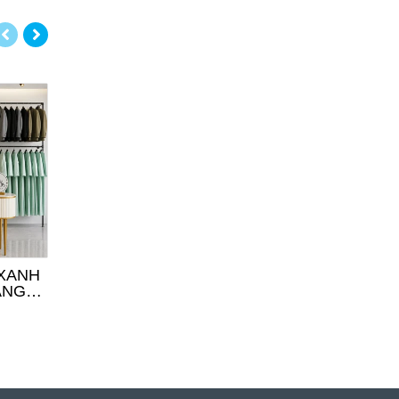
 XANH
ÁO DÀI BÀ SUI HỒNG
ÁO DÀI BÀ SUI 
ẮNG
HỌA TIẾT ĐẦM SEN
THÊU HOA SE
NGHỆ THUẬT
850.000đ
850.000đ