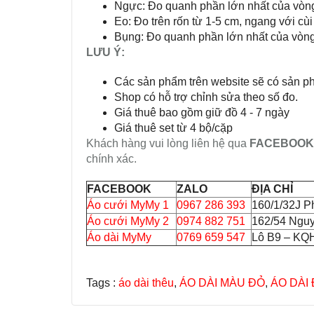
Ngực: Đo quanh phần lớn nhất của vòn
Eo: Đo trên rốn từ 1-5 cm, ngang với cùi
Bụng: Đo quanh phần lớn nhất của vòn
LƯU Ý:
Các sản phẩm trên website sẽ có sản p
Shop có hỗ trợ chỉnh sửa theo số đo.
Giá thuê bao gồm giữ đồ 4 - 7 ngày
Giá thuê set từ 4 bộ/cặp
Khách hàng vui lòng liên hệ qua
FACEBOOK
chính xác.
FACEBOOK
ZALO
ĐỊA CHỈ
Áo cưới MyMy 1
0967 286 393
160/1/32J P
Áo cưới MyMy 2
0974 882 751
162/54 Ngu
Áo dài MyMy
0769 659 547
Lô B9 – KQH
Tags :
áo dài thêu
,
ÁO DÀI MÀU ĐỎ
,
ÁO DÀI