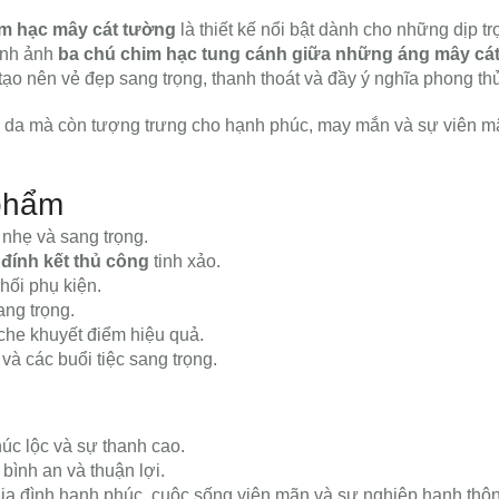
him hạc mây cát tường
là thiết kế nổi bật dành cho những dịp tr
ình ảnh
ba chú chim hạc tung cánh giữa những áng mây cá
 tạo nên vẻ đẹp sang trọng, thanh thoát và đầy ý nghĩa phong thủ
 da mà còn tượng trưng cho hạnh phúc, may mắn và sự viên m
 phẩm
nhẹ và sang trọng.
đính kết thủ công
tinh xảo.
hối phụ kiện.
ang trọng.
 che khuyết điểm hiệu quả.
 và các buổi tiệc sang trọng.
úc lộc và sự thanh cao.
ình an và thuận lợi.
ia đình hạnh phúc, cuộc sống viên mãn và sự nghiệp hanh thôn