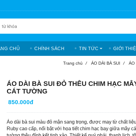
ANG CHỦ
CHÍNH SÁCH
TIN TỨC
GIỚI THI
Trang chủ
/
ÁO DÀI BÀ SUI
/
ÁO
ÁO DÀI BÀ SUI ĐỎ THÊU CHIM HẠC MÂ
CÁT TƯỜNG
850.000đ
Áo dài bà sui màu đỏ mận sang trọng, được may từ chất liệu
Ruby cao cấp, nổi bật với họa tiết chim hạc bay giữa mây cá
tường thêu đính kết tinh xảo. Thiết kế quý phái, thanh lịch, t