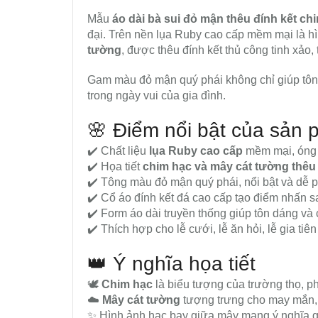
Mẫu
áo dài bà sui đỏ mận thêu đính kết c
đại. Trên nền lụa Ruby cao cấp mềm mại là h
tường
, được thêu đính kết thủ công tinh xảo,
Gam màu đỏ mận quý phái không chỉ giúp tôn
trong ngày vui của gia đình.
🌸 Điểm nổi bật của sản
✔️ Chất liệu
lụa Ruby cao cấp
mềm mại, óng 
✔️ Họa tiết
chim hạc và mây cát tường thêu 
✔️ Tông màu đỏ mận quý phái, nổi bật và dễ p
✔️ Cổ áo đính kết đá cao cấp tạo điểm nhấn s
✔️ Form áo dài truyền thống giúp tôn dáng và
✔️ Thích hợp cho lễ cưới, lễ ăn hỏi, lễ gia tiên
👑 Ý nghĩa họa tiết
🕊️
Chim hạc
là biểu tượng của trường thọ, ph
☁️
Mây cát tường
tượng trưng cho may mắn, b
✨ Hình ảnh hạc bay giữa mây mang ý nghĩa g