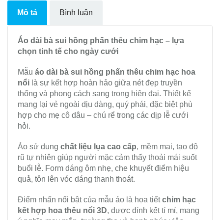
Mô tả
Bình luận
Áo dài bà sui hồng phấn thêu chim hạc – lựa
chọn tinh tế cho ngày cưới
Mẫu
áo dài bà sui hồng phấn thêu chim hạc hoa
nổi
là sự kết hợp hoàn hảo giữa nét đẹp truyền
thống và phong cách sang trọng hiện đại. Thiết kế
mang lại vẻ ngoài dịu dàng, quý phái, đặc biệt phù
hợp cho mẹ cô dâu – chú rể trong các dịp lễ cưới
hỏi.
Áo sử dụng
chất liệu lụa cao cấp
, mềm mại, tạo độ
rũ tự nhiên giúp người mặc cảm thấy thoải mái suốt
buổi lễ. Form dáng ôm nhẹ, che khuyết điểm hiệu
quả, tôn lên vóc dáng thanh thoát.
Điểm nhấn nổi bật của mẫu áo là họa tiết
chim hạc
kết hợp hoa thêu nổi 3D
, được đính kết tỉ mỉ, mang