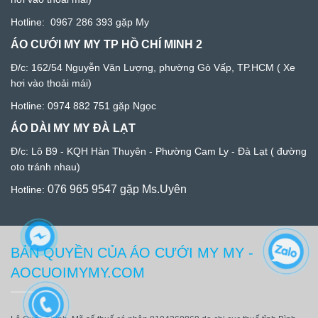
Hotline:
0967 286 393
gặp My
ÁO CƯỚI MY MY TP HỒ CHÍ MINH 2
Đ/c: 1
62/54 Nguyễn Văn Lượng, phường Gò Vấp, TP.HCM
( Xe
hơi vào thoải mái)
Hotline:
0974 882 751
gặp Ngọc
ÁO DÀI MY MY ĐÀ LẠT
Đ/c:
Lô B9 - KQH Hàn Thuyên - Phường Cam Ly - Đà Lạ
t ( đường
oto tránh nhau)
076 965 9547
gặp Ms.Uyên
Hotline:
BẢN QUYỀN CỦA ÁO CƯỚI MY MY -
AOCUOIMYMY.COM