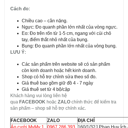
Cách đo:
Chiều cao – cân nặng.
Ngực: Đo quanh phần lớn nhất của vòng ngực.
Eo: Đo trên rốn từ 1-5 cm, ngang với cùi chỏ
tay, điểm thắt nhỏ nhất của bụng.
Bụng: Đo quanh phần lớn nhất của vòng bụng.
LƯU Ý:
Các sản phẩm trên website sẽ có sản phẩm
còn kinh doanh hoặc hết kinh doanh.
Shop có hỗ trợ chỉnh sửa theo số đo.
Giá thuê bao gồm giữ đồ 4 - 7 ngày
Giá thuê set từ 4 bộ/cặp
Khách hàng vui lòng liên hệ
qua
FACEBOOK
hoặc
ZALO
chính thức để kiểm tra
sản phẩm – shop sẽ hỗ trợ chính xác.
FACEBOOK
ZALO
ĐỊA CHỈ
Áo cưới MyMy 1
0967 286 393
160/1/32J Phan Huy Ích