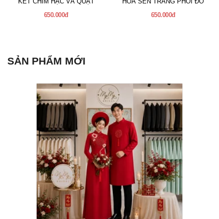
KẾT CHIM HẠC VÀ QUẠT
HOA SEN TRẮNG PHỐI ĐỎ
650.000đ
650.000đ
SẢN PHẨM MỚI