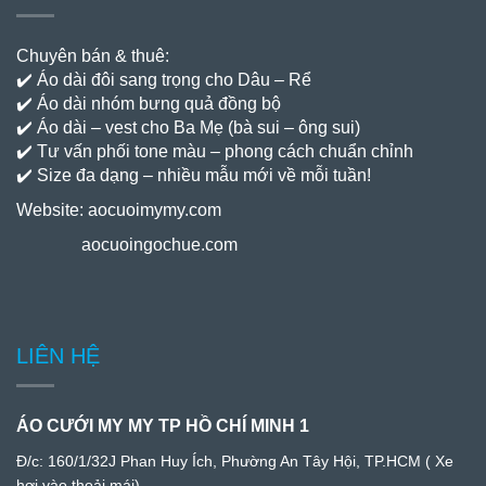
Chuyên bán & thuê:
✔️ Áo dài đôi sang trọng cho Dâu – Rể
✔️ Áo dài nhóm bưng quả đồng bộ
✔️ Áo dài – vest cho Ba Mẹ (bà sui – ông sui)
✔️ Tư vấn phối tone màu – phong cách chuẩn chỉnh
✔️ Size đa dạng – nhiều mẫu mới về mỗi tuần!
Website:
aocuoimymy.com
aocuoingochue.com
LIÊN HỆ
ÁO CƯỚI MY MY TP HỒ CHÍ MINH 1
Đ/c:
160/1/32J Phan Huy Ích, Phường An Tây Hội, TP.HCM
( Xe
hơi vào thoải mái)