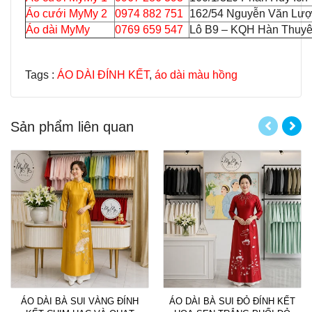
Áo cưới MyMy 2
0974 882 751
162/54 Nguyễn Văn Lượ
Áo dài MyMy
0769 659 547
Lô B9 – KQH Hàn Thuyên
Tags :
ÁO DÀI ĐÍNH KẾT
,
áo dài màu hồng
Sản phẩm liên quan
ÁO DÀI BÀ SUI VÀNG ĐÍNH
ÁO DÀI BÀ SUI ĐỎ ĐÍNH KẾT