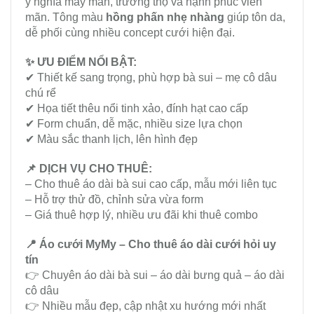
ý nghĩa may mắn, trường thọ và hạnh phúc viên
mãn. Tông màu
hồng phấn nhẹ nhàng
giúp tôn da,
dễ phối cùng nhiều concept cưới hiện đại.
✨ ƯU ĐIỂM NỔI BẬT:
✔ Thiết kế sang trọng, phù hợp bà sui – mẹ cô dâu
chú rể
✔ Họa tiết thêu nổi tinh xảo, đính hạt cao cấp
✔ Form chuẩn, dễ mặc, nhiều size lựa chọn
✔ Màu sắc thanh lịch, lên hình đẹp
📌 DỊCH VỤ CHO THUÊ:
– Cho thuê áo dài bà sui cao cấp, mẫu mới liên tục
– Hỗ trợ thử đồ, chỉnh sửa vừa form
– Giá thuê hợp lý, nhiều ưu đãi khi thuê combo
📍 Áo cưới MyMy – Cho thuê áo dài cưới hỏi uy
tín
👉 Chuyên áo dài bà sui – áo dài bưng quả – áo dài
cô dâu
👉 Nhiều mẫu đẹp, cập nhật xu hướng mới nhất