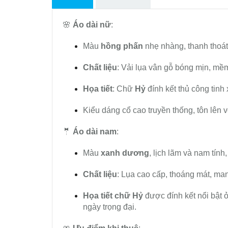
🌸
Áo dài nữ
:
Màu
hồng phấn
nhẹ nhàng, thanh thoát
Chất liệu
: Vải lụa vân gỗ bóng mịn, mề
Họa tiết
: Chữ
Hỷ
đính kết thủ công tin
Kiểu dáng cổ cao truyền thống, tôn lên v
🤵
Áo dài nam
:
Màu
xanh dương
, lịch lãm và nam tính
Chất liệu
: Lụa cao cấp, thoáng mát, mang
Họa tiết chữ Hỷ
được đính kết nổi bật 
ngày trọng đại.