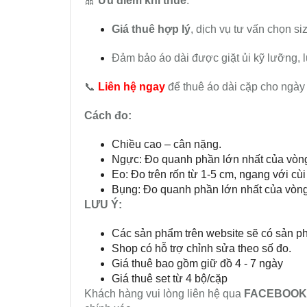
🎀
Ưu điểm khi thuê
:
Giá thuê hợp lý
, dịch vụ tư vấn chọn si
Đảm bảo áo dài được giặt ủi kỹ lưỡng, l
📞
Liên hệ ngay
để thuê áo dài cặp cho ngày 
Cách đo:
Chiều cao – cân nặng.
Ngực: Đo quanh phần lớn nhất của vòn
Eo: Đo trên rốn từ 1-5 cm, ngang với cùi
Bụng: Đo quanh phần lớn nhất của vòn
LƯU Ý:
Các sản phẩm trên website sẽ có sản p
Shop có hỗ trợ chỉnh sửa theo số đo.
Giá thuê bao gồm giữ đồ 4 - 7 ngày
Giá thuê set từ 4 bộ/cặp
Khách hàng vui lòng liên hệ qua
FACEBOOK