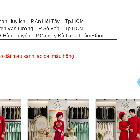
han Huy Ích – P.An Hội Tây – Tp.HCM
yễn Văn Lượng – P.Gò Vấp – Tp.HCM
 Hàn Thuyên _ P.Cam Ly Đà Lạt – T.Lâm Đồng
o dài màu xanh
,
áo dài màu hồng