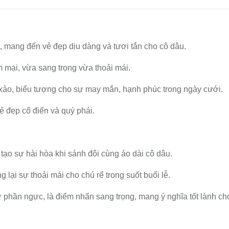
, mang đến vẻ đẹp dịu dàng và tươi tắn cho cô dâu.
m mại, vừa sang trọng vừa thoải mái.
h xảo, biểu tượng cho sự may mắn, hạnh phúc trong ngày cưới.
ẻ đẹp cổ điển và quý phái.
, tạo sự hài hòa khi sánh đôi cùng áo dài cô dâu.
 lại sự thoải mái cho chú rể trong suốt buổi lễ.
ở phần ngực, là điểm nhấn sang trọng, mang ý nghĩa tốt lành ch