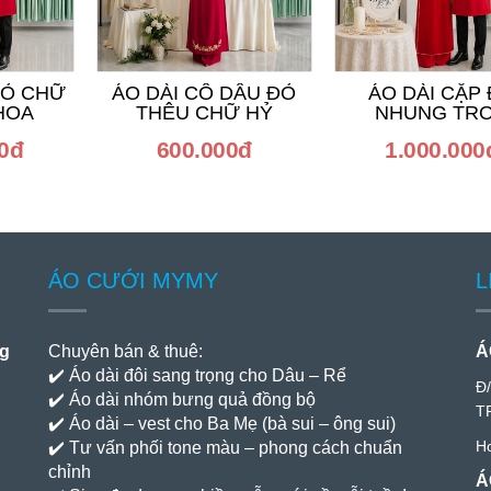
ĐỎ CHỮ
ÁO DÀI CÔ DÂU ĐỎ
ÁO DÀI CẶP
HOA
THÊU CHỮ HỶ
NHUNG TR
00đ
600.000đ
1.000.000
ÁO CƯỚI MYMY
L
ng
Chuyên bán & thuê:
Á
✔️ Áo dài đôi sang trọng cho Dâu – Rể
Đ
✔️ Áo dài nhóm bưng quả đồng bộ
T
✔️ Áo dài – vest cho Ba Mẹ (bà sui – ông sui)
Ho
✔️ Tư vấn phối tone màu – phong cách chuẩn
chỉnh
Á