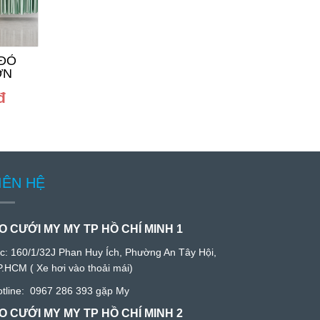
 ĐỎ
ÁO DÀI CÔ DÂU ĐỎ
ÁO DÀI CẶP ĐỎ 
ƠN
NHUNG TRƠN
XOAN VÀ XANH
VUÔNG
đ
600.000đ
1.200.000đ
IÊN HỆ
O CƯỚI MY MY TP HỒ CHÍ MINH 1
/c:
160/1/32J Phan Huy Ích, Phường An Tây Hội,
P.HCM
( Xe hơi vào thoải mái)
tline:
0967 286 393
gặp My
O CƯỚI MY MY TP HỒ CHÍ MINH 2