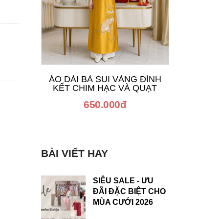
ÁO DÀI BÀ SUI VÀNG ĐÍNH
ÁO D
KẾT CHIM HẠC VÀ QUẠT
650.000đ
BÀI VIẾT HAY
SIÊU SALE - ƯU
ĐÃI ĐẶC BIỆT CHO
MÙA CƯỚI 2026