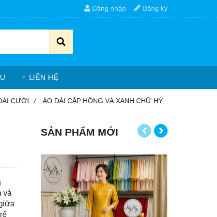
Đăng nhập
Đăng ký
ỆU
LIÊN HỆ
DÀI CƯỚI
/
ÁO DÀI CẶP HỒNG VÀ XANH CHỮ HỶ
SẢN PHẨM MỚI
g
n và
 giữa
rể