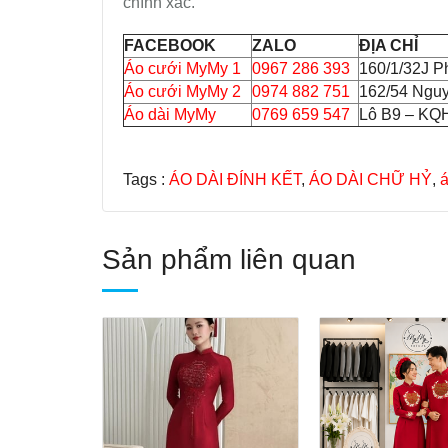
chính xác.
FACEBOOK
ZALO
ĐỊA CHỈ
Áo cưới MyMy 1
0967 286 393
160/1/32J P
Áo cưới MyMy 2
0974 882 751
162/54 Ngu
Áo dài MyMy
0769 659 547
Lô B9 – KQH
Tags :
ÁO DÀI ĐÍNH KẾT
,
ÁO DÀI CHỮ HỶ
,
á
Sản phẩm liên quan