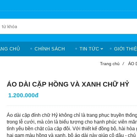
ANG CHỦ
CHÍNH SÁCH
TIN TỨC
GIỚI THI
Trang chủ
/
ÁO 
ÁO DÀI CẶP HỒNG VÀ XANH CHỮ HỶ
1.200.000đ
Áo dài cặp đính chữ Hỷ không chỉ là trang phục truyền thốn
trong lễ cưới, mà còn là biểu tượng cho hạnh phúc viên mã
tình yêu bền chặt của cặp đôi. Với thiết kế đồng bộ, hài hòa
hai gam màu hồng và xanh, bộ áo dài này giúp cô dâu - chú 