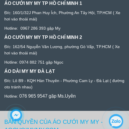
ÁO CƯỚI MY MY TP HỒ CHÍ MINH 1
Đ/c:
160/1/32J Phan Huy Ích, Phường An Tây Hội, TP.HCM
( Xe
hơi vào thoải mái)
Hotline:
0967 286 393
gặp My
ÁO CƯỚI MY MY TP HỒ CHÍ MINH 2
Đ/c: 1
62/54 Nguyễn Văn Lượng, phường Gò Vấp, TP.HCM
( Xe
hơi vào thoải mái)
Hotline:
0974 882 751
gặp Ngọc
ÁO DÀI MY MY ĐÀ LẠT
Đ/c:
Lô B9 - KQH Hàn Thuyên - Phường Cam Ly - Đà Lạ
t ( đường
oto tránh nhau)
076 965 9547
gặp Ms.Uyên
Hotline:
BẢN QUYỀN CỦA ÁO CƯỚI MY MY -