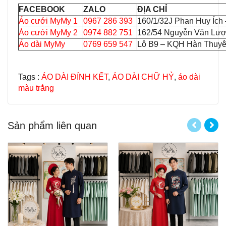
FACEBOOK
ZALO
ĐỊA CHỈ
Áo cưới MyMy 1
0967 286 393
160/1/32J Phan Huy Ích
Áo cưới MyMy 2
0974 882 751
162/54 Nguyễn Văn Lượ
Áo dài MyMy
0769 659 547
Lô B9 – KQH Hàn Thuyên
Tags :
ÁO DÀI ĐÍNH KẾT
,
ÁO DÀI CHỮ HỶ
,
áo dài
màu trắng
Sản phẩm liên quan