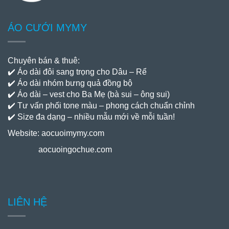
ÁO CƯỚI MYMY
Chuyên bán & thuê:
✔️ Áo dài đôi sang trọng cho Dâu – Rể
✔️ Áo dài nhóm bưng quả đồng bộ
✔️ Áo dài – vest cho Ba Mẹ (bà sui – ông sui)
✔️ Tư vấn phối tone màu – phong cách chuẩn chỉnh
✔️ Size đa dạng – nhiều mẫu mới về mỗi tuần!
Website:
aocuoimymy.com
aocuoingochue.com
LIÊN HỆ