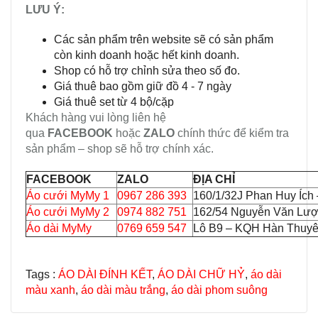
LƯU Ý:
Các sản phẩm trên website sẽ có sản phẩm
còn kinh doanh hoặc hết kinh doanh.
Shop có hỗ trợ chỉnh sửa theo số đo.
Giá thuê bao gồm giữ đồ 4 - 7 ngày
Giá thuê set từ 4 bộ/cặp
Khách hàng vui lòng liên hệ
qua
FACEBOOK
hoặc
ZALO
chính thức để kiểm tra
sản phẩm – shop sẽ hỗ trợ chính xác.
FACEBOOK
ZALO
ĐỊA CHỈ
Áo cưới MyMy 1
0967 286 393
160/1/32J Phan Huy Ích
Áo cưới MyMy 2
0974 882 751
162/54 Nguyễn Văn Lượ
Áo dài MyMy
0769 659 547
Lô B9 – KQH Hàn Thuyên
Tags :
ÁO DÀI ĐÍNH KẾT
,
ÁO DÀI CHỮ HỶ
,
áo dài
màu xanh
,
áo dài màu trắng
,
áo dài phom suông