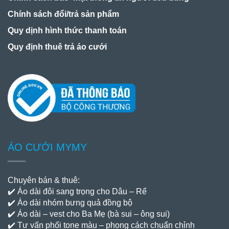
Chính sách đổi/trả sản phẩm
Quy dịnh hình thức thanh toán
Quy định thuê trả áo cưới
ÁO CƯỚI MYMY
Chuyên bán & thuê:
✔️ Áo dài đôi sang trọng cho Dâu – Rể
✔️ Áo dài nhóm bưng quả đồng bộ
✔️ Áo dài – vest cho Ba Mẹ (bà sui – ông sui)
✔️ Tư vấn phối tone màu – phong cách chuẩn chỉnh