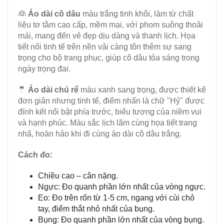
👰
Áo dài cô dâu
màu trắng tinh khôi, làm từ chất
liệu tơ tằm cao cấp, mềm mại, với phom suông thoải
mái, mang đến vẻ đẹp dịu dàng và thanh lịch. Họa
tiết nổi tinh tế trên nền vải càng tôn thêm sự sang
trọng cho bộ trang phục, giúp cô dâu tỏa sáng trong
ngày trọng đại.
🤵
Áo dài chú rể
màu xanh sang trọng, được thiết kế
đơn giản nhưng tinh tế, điểm nhấn là chữ "Hỷ" được
đính kết nổi bật phía trước, biểu tượng của niềm vui
và hạnh phúc. Màu sắc lịch lãm cùng họa tiết trang
nhã, hoàn hảo khi đi cùng áo dài cô dâu trắng.
Cách đo:
Chiều cao – cân nặng.
Ngực: Đo quanh phần lớn nhất của vòng ngực.
Eo: Đo trên rốn từ 1-5 cm, ngang với cùi chỏ
tay, điểm thắt nhỏ nhất của bụng.
Bụng: Đo quanh phần lớn nhất của vòng bụng.