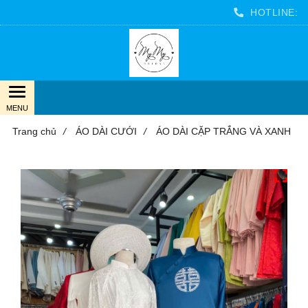
HOTLINE:
Trang chủ
/
ÁO DÀI CƯỚI
/
ÁO DÀI CẶP TRẮNG VÀ XANH