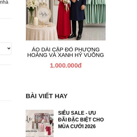
 nhá
ÁO DÀI CẶP ĐỎ PHƯỢNG
ÁO D
HOÀNG VÀ XANH HỶ VUÔNG
KẾT C
1.000.000đ
BÀI VIẾT HAY
SIÊU SALE - ƯU
ĐÃI ĐẶC BIỆT CHO
MÙA CƯỚI 2026