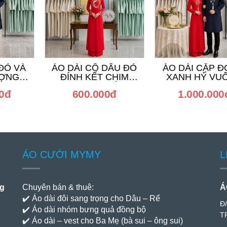
 ĐỎ VÀ
ÁO DÀI CÔ DÂU ĐỎ
ÁO DÀI CẶP Đ
ƯỢNG
ĐÍNH KẾT CHIM
XANH HỶ VU
G
PHƯỢNG HOÀNG
00đ
600.000đ
1.000.000
ÁO CƯỚI MYMY
L
ng
Chuyên bán & thuê:
Á
✔️ Áo dài đôi sang trọng cho Dâu – Rể
Đ
✔️ Áo dài nhóm bưng quả đồng bộ
T
✔️ Áo dài – vest cho Ba Mẹ (bà sui – ông sui)