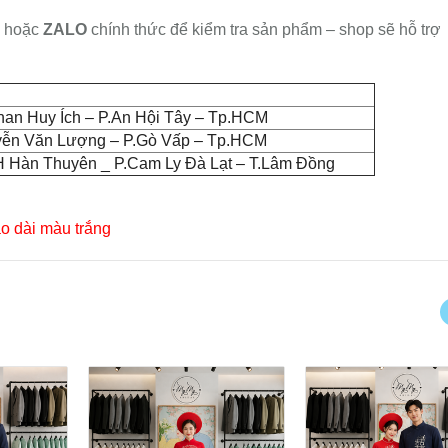
hoặc
ZALO
chính thức để kiểm tra sản phẩm – shop sẽ hỗ trợ
han Huy Ích – P.An Hội Tây – Tp.HCM
yễn Văn Lượng – P.Gò Vấp – Tp.HCM
 Hàn Thuyên _ P.Cam Ly Đà Lạt – T.Lâm Đồng
o dài màu trắng