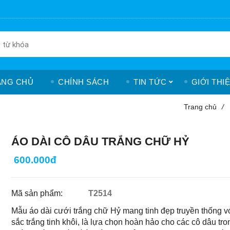
ANG CHỦ
CHÍNH SÁCH
TIN TỨC
GIỚI THI
Trang chủ
/
ÁO DÀI CÔ DÂU TRẮNG CHỮ HỶ
600.000đ
Mã sản phẩm:
T2514
Mẫu áo dài cưới trắng chữ Hỷ mang tinh đẹp truyền thống v
sắc trắng tinh khôi, là lựa chọn hoàn hảo cho các cô dâu tro