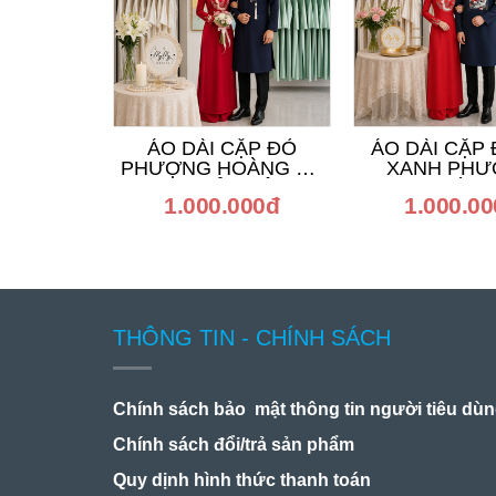
ÁO DÀI CẶP ĐỎ
ÁO DÀI CẶP
PHƯỢNG HOÀNG VÀ
XANH PH
XANH HỶ VUÔNG
HOÀN
1.000.000đ
1.000.0
THÔNG TIN - CHÍNH SÁCH
Chính sách bảo mật thông tin người tiêu dù
Chính sách đổi/trả sản phẩm
Quy dịnh hình thức thanh toán