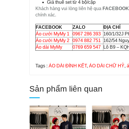
Giá thuê set từ 4 bộ/cặp
Khách hàng vui lòng liên hệ qua
FACEBOOK
chính xác.
FACEBOOK
ZALO
ĐỊA CHỈ
Áo cưới MyMy 1
0967 286 393
160/1/32J P
Áo cưới MyMy 2
0974 882 751
162/54 Ngu
Áo dài MyMy
0769 659 547
Lô B9 – KQH
Tags :
ÁO DÀI ĐÍNH KẾT
,
ÁO DÀI CHỮ HỶ
,
á
Sản phẩm liên quan