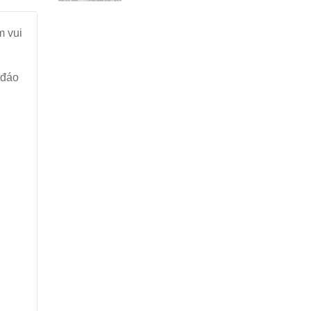
m vui
 đáo