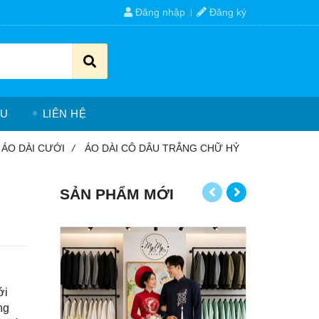
Đăng nhập
Đăng ký
ỆU
LIÊN HỆ
ÁO DÀI CƯỚI
/
ÁO DÀI CÔ DÂU TRẮNG CHỮ HỶ
SẢN PHẨM MỚI
ới
ng