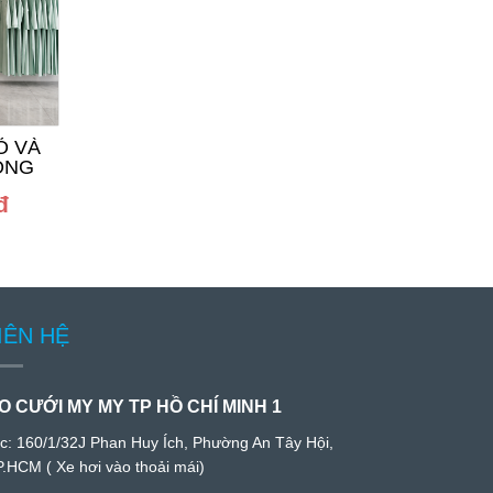
Ỏ VÀ
ÁO DÀI CẶP ĐỎ CHỮ
ÁO DÀI CÔ DÂU
ÔNG
HỶ VUÔNG HẠT
HỶ VUÔNG HẠ
TRẮNG
TRẮNG
đ
1.000.000đ
600.000đ
IÊN HỆ
O CƯỚI MY MY TP HỒ CHÍ MINH 1
/c:
160/1/32J Phan Huy Ích, Phường An Tây Hội,
P.HCM
( Xe hơi vào thoải mái)