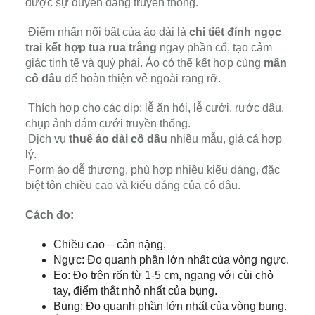
được sự duyên dáng truyền thống.
Điểm nhấn nổi bật của áo dài là
chi tiết đính ngọc
trai kết hợp tua rua trắng
ngay phần cổ, tạo cảm
giác tinh tế và quý phái. Áo có thể kết hợp cùng
mấn
cô dâu
để hoàn thiện vẻ ngoài rạng rỡ.
Thích hợp cho các dịp: lễ ăn hỏi, lễ cưới, rước dâu,
chụp ảnh đám cưới truyền thống.
Dịch vụ
thuê áo dài cô dâu
nhiều mẫu, giá cả hợp
lý.
Form áo dễ thương, phù hợp nhiều kiểu dáng, đặc
biệt tôn chiều cao và kiểu dáng của cô dâu.
Cách đo:
Chiều cao – cân nặng.
Ngực: Đo quanh phần lớn nhất của vòng ngực.
Eo: Đo trên rốn từ 1-5 cm, ngang với cùi chỏ
tay, điểm thắt nhỏ nhất của bụng.
Bụng: Đo quanh phần lớn nhất của vòng bụng.