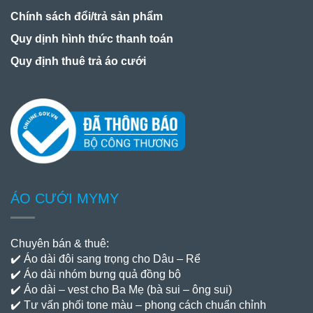
Chính sách đổi/trả sản phẩm
Quy dịnh hình thức thanh toán
Quy định thuê trả áo cưới
ÁO CƯỚI MYMY
Chuyên bán & thuê:
✔️ Áo dài đôi sang trọng cho Dâu – Rể
✔️ Áo dài nhóm bưng quả đồng bộ
✔️ Áo dài – vest cho Ba Mẹ (bà sui – ông sui)
✔️ Tư vấn phối tone màu – phong cách chuẩn chỉnh