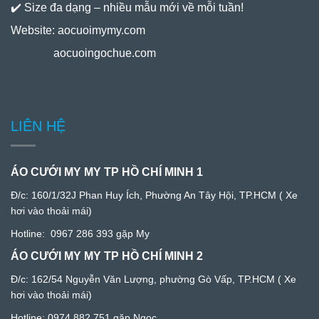
✔️ Size đa dạng – nhiều mẫu mới về mỗi tuần!
Website:
aocuoimymy.com
aocuoingochue.com
LIÊN HỆ
ÁO CƯỚI MY MY TP HỒ CHÍ MINH 1
Đ/c:
160/1/32J Phan Huy Ích, Phường An Tây Hội, TP.HCM
( Xe
hơi vào thoải mái)
Hotline:
0967 286 393
gặp My
ÁO CƯỚI MY MY TP HỒ CHÍ MINH 2
Đ/c: 1
62/54 Nguyễn Văn Lượng, phường Gò Vấp, TP.HCM
( Xe
hơi vào thoải mái)
Hotline:
0974 882 751
gặp Ngọc