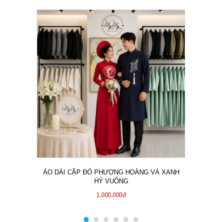
ÁO DÀI CẶP ĐỎ PHƯỢNG HOÀNG VÀ XANH
HỶ VUÔNG
1.000.000đ