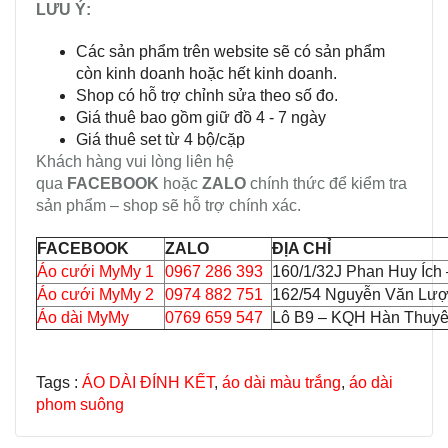
LƯU Ý:
Các sản phẩm trên website sẽ có sản phẩm
còn kinh doanh hoặc hết kinh doanh.
Shop có hỗ trợ chỉnh sửa theo số đo.
Giá thuê bao gồm giữ đồ 4 - 7 ngày
Giá thuê set từ 4 bộ/cặp
Khách hàng vui lòng liên hệ
qua
FACEBOOK
hoặc
ZALO
chính thức để kiểm tra
sản phẩm – shop sẽ hỗ trợ chính xác.
FACEBOOK
ZALO
ĐỊA CHỈ
Áo cưới MyMy 1
0967 286 393
160/1/32J Phan Huy Ích
Áo cưới MyMy 2
0974 882 751
162/54 Nguyễn Văn Lượ
Áo dài MyMy
0769 659 547
Lô B9 – KQH Hàn Thuyên
Tags :
ÁO DÀI ĐÍNH KẾT
,
áo dài màu trắng
,
áo dài
phom suông