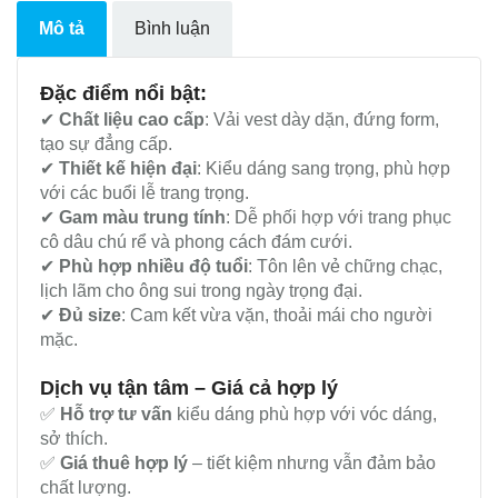
Mô tả
Bình luận
Đặc điểm nổi bật:
✔
Chất liệu cao cấp
: Vải vest dày dặn, đứng form,
tạo sự đẳng cấp.
✔
Thiết kế hiện đại
: Kiểu dáng sang trọng, phù hợp
với các buổi lễ trang trọng.
✔
Gam màu trung tính
: Dễ phối hợp với trang phục
cô dâu chú rể và phong cách đám cưới.
✔
Phù hợp nhiều độ tuổi
: Tôn lên vẻ chững chạc,
lịch lãm cho ông sui trong ngày trọng đại.
✔
Đủ size
: Cam kết vừa vặn, thoải mái cho người
mặc.
Dịch vụ tận tâm – Giá cả hợp lý
✅
Hỗ trợ tư vấn
kiểu dáng phù hợp với vóc dáng,
sở thích.
✅
Giá thuê hợp lý
– tiết kiệm nhưng vẫn đảm bảo
chất lượng.