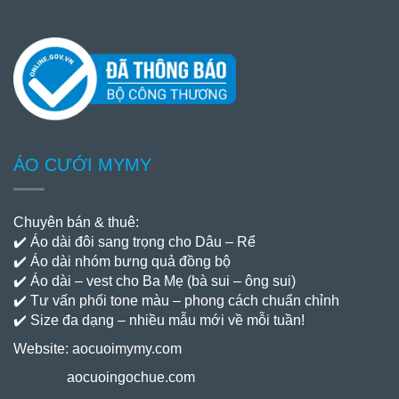
ÁO CƯỚI MYMY
Chuyên bán & thuê:
✔️ Áo dài đôi sang trọng cho Dâu – Rể
✔️ Áo dài nhóm bưng quả đồng bộ
✔️ Áo dài – vest cho Ba Mẹ (bà sui – ông sui)
✔️ Tư vấn phối tone màu – phong cách chuẩn chỉnh
✔️ Size đa dạng – nhiều mẫu mới về mỗi tuần!
Website:
aocuoimymy.com
aocuoingochue.com