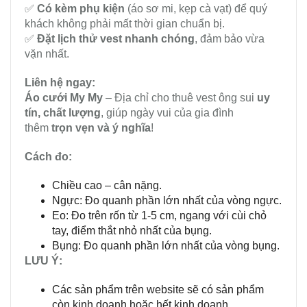
✅
Có kèm phụ kiện
(áo sơ mi, kẹp cà vạt) để quý
khách không phải mất thời gian chuẩn bị.
✅
Đặt lịch thử vest nhanh chóng
, đảm bảo vừa
vặn nhất.
Liên hệ ngay:
Áo cưới My My
– Địa chỉ cho thuê vest ông sui
uy
tín, chất lượng
, giúp ngày vui của gia đình
thêm
trọn vẹn và ý nghĩa
!
Cách đo:
Chiều cao – cân nặng.
Ngực: Đo quanh phần lớn nhất của vòng ngực.
Eo: Đo trên rốn từ 1-5 cm, ngang với cùi chỏ
tay, điểm thắt nhỏ nhất của bụng.
Bụng: Đo quanh phần lớn nhất của vòng bụng.
LƯU Ý:
Các sản phẩm trên website sẽ có sản phẩm
còn kinh doanh hoặc hết kinh doanh.