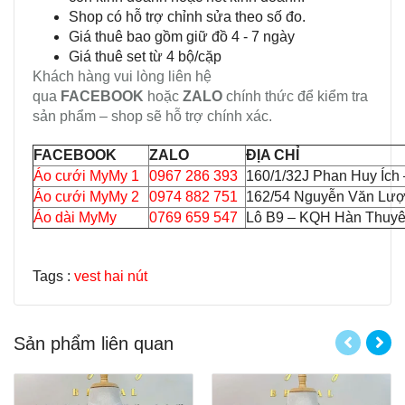
Shop có hỗ trợ chỉnh sửa theo số đo.
Giá thuê bao gồm giữ đồ 4 - 7 ngày
Giá thuê set từ 4 bộ/cặp
Khách hàng vui lòng liên hệ
qua
FACEBOOK
hoặc
ZALO
chính thức để kiểm tra
sản phẩm – shop sẽ hỗ trợ chính xác.
FACEBOOK
ZALO
ĐỊA CHỈ
Áo cưới MyMy 1
0967 286 393
160/1/32J Phan Huy Ích
Áo cưới MyMy 2
0974 882 751
162/54 Nguyễn Văn Lượ
Áo dài MyMy
0769 659 547
Lô B9 – KQH Hàn Thuyên
Tags :
vest hai nút
Sản phẩm liên quan