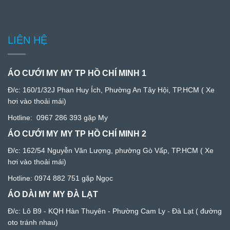
LIÊN HỆ
ÁO CƯỚI MY MY TP HỒ CHÍ MINH 1
Đ/c:
160/1/32J Phan Huy Ích, Phường An Tây Hội, TP.HCM
( Xe
hơi vào thoải mái)
Hotline:
0967 286 393
gặp My
ÁO CƯỚI MY MY TP HỒ CHÍ MINH 2
Đ/c: 1
62/54 Nguyễn Văn Lượng, phường Gò Vấp, TP.HCM
( Xe
hơi vào thoải mái)
Hotline:
0974 882 751
gặp Ngọc
ÁO DÀI MY MY ĐÀ LẠT
Đ/c:
Lô B9 - KQH Hàn Thuyên - Phường Cam Ly - Đà Lạ
t ( đường
oto tránh nhau)