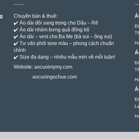
ng
Chuyên bán & thuê:
Á
✔️ Áo dài đôi sang trọng cho Dâu – Rể
Đ
✔️ Áo dài nhóm bưng quả đồng bộ
T
✔️ Áo dài – vest cho Ba Mẹ (bà sui – ông sui)
Ho
✔️ Tư vấn phối tone màu – phong cách chuẩn
chỉnh
Á
✔️ Size đa dạng – nhiều mẫu mới về mỗi tuần!
Đ/
Website:
aocuoimymy.com
T
aocuoingochue.com
Ho
Á
Đ
L
Ho