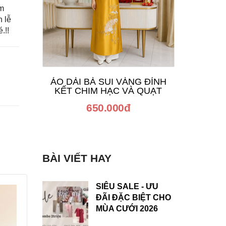
ìm
 lễ
.!!
ÁO DÀI BÀ SUI VÀNG ĐÍNH
ÁO D
KẾT CHIM HẠC VÀ QUẠT
650.000đ
BÀI VIẾT HAY
SIÊU SALE - ƯU
ĐÃI ĐẶC BIỆT CHO
MÙA CƯỚI 2026