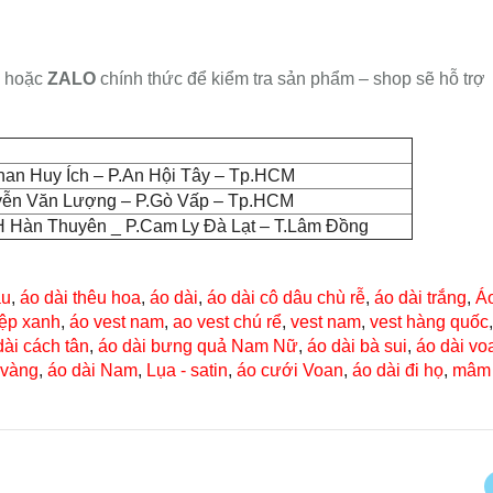
hoặc
ZALO
chính thức để kiểm tra sản phẩm – shop sẽ hỗ trợ
han Huy Ích – P.An Hội Tây – Tp.HCM
yễn Văn Lượng – P.Gò Vấp – Tp.HCM
 Hàn Thuyên _ P.Cam Ly Đà Lạt – T.Lâm Đồng
âu
,
áo dài thêu hoa
,
áo dài
,
áo dài cô dâu chù rễ
,
áo dài trắng
,
Áo
iệp xanh
,
áo vest nam
,
ao vest chú rể
,
vest nam
,
vest hàng quốc
dài cách tân
,
áo dài bưng quả Nam Nữ
,
áo dài bà sui
,
áo dài vo
 vàng
,
áo dài Nam
,
Lụa - satin
,
áo cưới Voan
,
áo dài đi họ
,
mâm