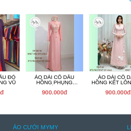
DÂU ĐỎ
ÁO DÀI CÔ DÂU
ÁO DÀI CÔ 
ÔNG VŨ
HỒNG PHỤNG
HỒNG KẾT LÔ
NGUYỆT TRÒN
0đ
900.000đ
900.000đ
ÁO CƯỚI MYMY
L