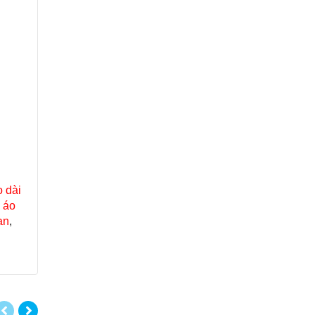
 dài
,
áo
an
,