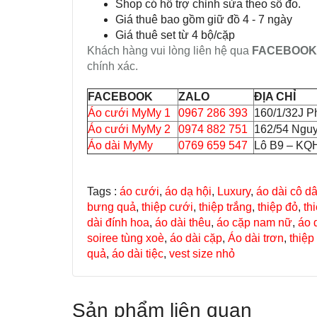
Shop có hỗ trợ chỉnh sửa theo số đo.
Giá thuê bao gồm giữ đồ 4 - 7 ngày
Giá thuê set từ 4 bộ/cặp
Khách hàng vui lòng liên hệ qua
FACEBOOK
chính xác.
FACEBOOK
ZALO
ĐỊA CHỈ
Áo cưới MyMy 1
0967 286 393
160/1/32J P
Áo cưới MyMy 2
0974 882 751
162/54 Ngu
Áo dài MyMy
0769 659 547
Lô B9 – KQH
Tags :
áo cưới
,
áo dạ hội
,
Luxury
,
áo dài cô d
bưng quả
,
thiệp cưới
,
thiệp trắng
,
thiệp đỏ
,
th
dài đính hoa
,
áo dài thêu
,
áo cặp nam nữ
,
áo 
soiree tùng xoè
,
áo dài cặp
,
Áo dài trơn
,
thiệp
quả
,
áo dài tiệc
,
vest size nhỏ
Sản phẩm liên quan