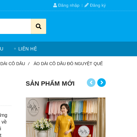
Đăng nhập
Đăng ký
ỆU
LIÊN HỆ
 DÀI CÔ DÂU
/
ÁO DÀI CÔ DÂU ĐỎ NGUYỆT QUẾ
SẢN PHẨM MỚI
hững
g về
i
t