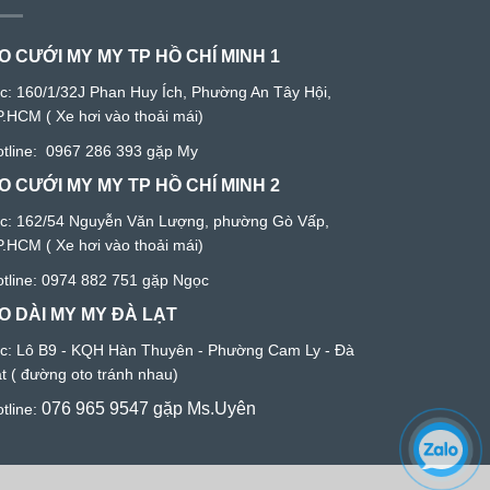
O CƯỚI MY MY TP HỒ CHÍ MINH 1
/c:
160/1/32J Phan Huy Ích, Phường An Tây Hội,
P.HCM
( Xe hơi vào thoải mái)
tline:
0967 286 393
gặp My
O CƯỚI MY MY TP HỒ CHÍ MINH 2
c: 1
62/54 Nguyễn Văn Lượng, phường Gò Vấp,
P.HCM
( Xe hơi vào thoải mái)
tline:
0974 882 751
gặp Ngọc
O DÀI MY MY ĐÀ LẠT
/c:
Lô B9 - KQH Hàn Thuyên - Phường Cam Ly - Đà
ạ
t ( đường oto tránh nhau)
076 965 9547
gặp Ms.Uyên
tline: