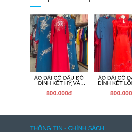
ÁO DÀI CÔ DÂU ĐỎ
ÁO DÀI CÔ 
ĐÍNH KẾT HỶ VÀ
ĐÍNH KẾT L
PHƯỢNG HOÀNG
800.000đ
800.00
THÔNG TIN - CHÍNH SÁCH