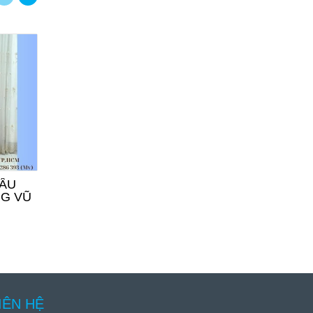
DÂU
ÁO DÀI CÔ DÂU LỤA
ÁO DÀI CÔ DÂ
NG VŨ
TÂY THI ĐỎ KẾT
NHUNG ĐỎ TR
CHỮ HỈ
800.000đ
800.000đ
IÊN HỆ