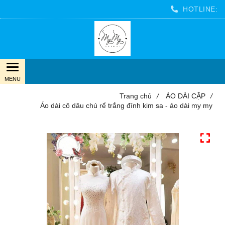
HOTLINE:
Trang chủ
/
ÁO DÀI CẶP
/
Áo dài cô dâu chú rể trắng đính kim sa - áo dài my my