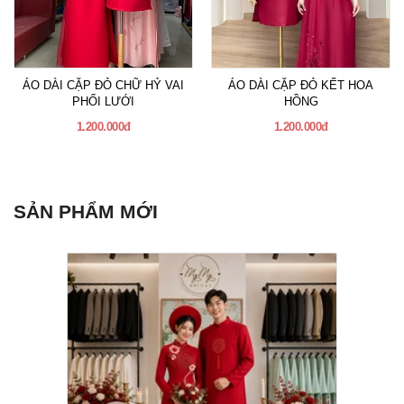
ÁO DÀI CẶP ĐỎ CHỮ HỶ VAI
ÁO DÀI CẶP ĐỎ KẾT HOA
PHỐI LƯỚI
HỒNG
1.200.000đ
1.200.000đ
SẢN PHẨM MỚI