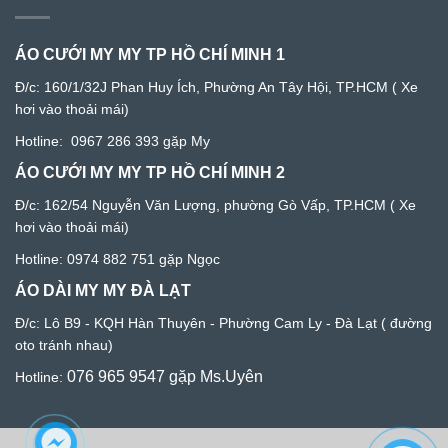
ÁO CƯỚI MY MY TP HỒ CHÍ MINH 1
Đ/c:
160/1/32J Phan Huy Ích, Phường An Tây Hội, TP.HCM
( Xe
hơi vào thoải mái)
Hotline:
0967 286 393
gặp My
ÁO CƯỚI MY MY TP HỒ CHÍ MINH 2
Đ/c: 1
62/54 Nguyễn Văn Lượng, phường Gò Vấp, TP.HCM
( Xe
hơi vào thoải mái)
Hotline:
0974 882 751
gặp Ngọc
ÁO DÀI MY MY ĐÀ LẠT
Đ/c:
Lô B9 - KQH Hàn Thuyên - Phường Cam Ly - Đà Lạ
t ( đường
oto tránh nhau)
076 965 9547
gặp Ms.Uyên
Hotline: