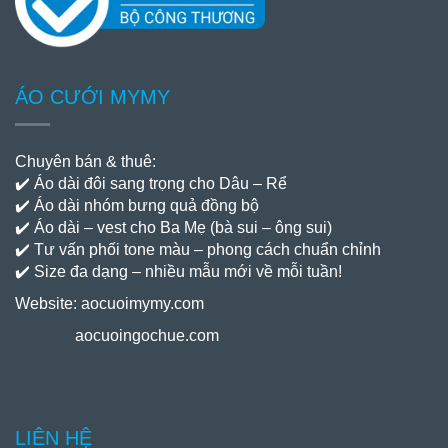
ÁO CƯỚI MYMY
Chuyên bán & thuê:
✔️ Áo dài đôi sang trọng cho Dâu – Rể
✔️ Áo dài nhóm bưng quả đồng bộ
✔️ Áo dài – vest cho Ba Mẹ (bà sui – ông sui)
✔️ Tư vấn phối tone màu – phong cách chuẩn chỉnh
✔️ Size đa dạng – nhiều mẫu mới về mỗi tuần!
Website:
aocuoimymy.com
aocuoingochue.com
LIÊN HỆ