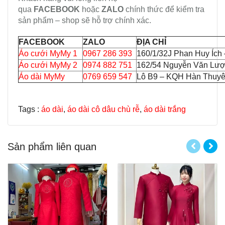
qua
FACEBOOK
hoặc
ZALO
chính thức để kiểm tra
sản phẩm – shop sẽ hỗ trợ chính xác.
FACEBOOK
ZALO
ĐỊA CHỈ
Áo cưới MyMy 1
0967 286 393
160/1/32J Phan Huy Ích
Áo cưới MyMy 2
0974 882 751
162/54 Nguyễn Văn Lượ
Áo dài MyMy
0769 659 547
Lô B9 – KQH Hàn Thuyên
Tags :
áo dài
,
áo dài cô dâu chù rễ
,
áo dài trắng
Sản phẩm liên quan