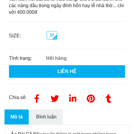
các nàng dâu trong ngày đính hôn hay lễ nhà thờ... chi
với 400.000đ
M
SIZE:
Tình trạng:
Hết hàng
LIÊN HỆ
Chia sẻ:
Mô tả
Bình luận
Áo Dài Cô Dâu
truyền thống là một trong những trang