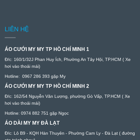
LIÊN HỆ
ÁO CƯỚI MY MY TP HỒ CHÍ MINH 1
Đ/c:
160/1/32J Phan Huy Ích, Phường An Tây Hội, TP.HCM
( Xe
hơi vào thoải mái)
Hotline:
0967 286 393
gặp My
ÁO CƯỚI MY MY TP HỒ CHÍ MINH 2
Đ/c: 1
62/54 Nguyễn Văn Lượng, phường Gò Vấp, TP.HCM
( Xe
hơi vào thoải mái)
Hotline:
0974 882 751
gặp Ngọc
ÁO DÀI MY MY ĐÀ LẠT
Đ/c:
Lô B9 - KQH Hàn Thuyên - Phường Cam Ly - Đà Lạ
t ( đường
oto tránh nhau)