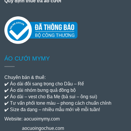
Quy định thuê trả áo cưới
ÁO CƯỚI MYMY
Chuyên bán & thuê:
✔️ Áo dài đôi sang trọng cho Dâu – Rể
✔️ Áo dài nhóm bưng quả đồng bộ
✔️ Áo dài – vest cho Ba Mẹ (bà sui – ông sui)
✔️ Tư vấn phối tone màu – phong cách chuẩn chỉnh
✔️ Size đa dạng – nhiều mẫu mới về mỗi tuần!
Website:
aocuoimymy.com
aocuoingochue.com