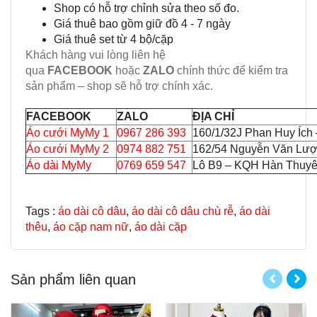
Shop có hỗ trợ chỉnh sửa theo số đo.
Giá thuê bao gồm giữ đồ 4 - 7 ngày
Giá thuê set từ 4 bộ/cặp
Khách hàng vui lòng liên hệ
qua
FACEBOOK
hoặc
ZALO
chính thức để kiểm tra
sản phẩm – shop sẽ hỗ trợ chính xác.
FACEBOOK
ZALO
ĐỊA CHỈ
Áo cưới MyMy 1
0967 286 393
160/1/32J Phan Huy Ích
Áo cưới MyMy 2
0974 882 751
162/54 Nguyễn Văn Lượ
Áo dài MyMy
0769 659 547
Lô B9 – KQH Hàn Thuyên
Tags :
áo dài cô dâu
,
áo dài cô dâu chù rễ
,
áo dài
thêu
,
áo cặp nam nữ
,
áo dài cặp
Sản phẩm liên quan