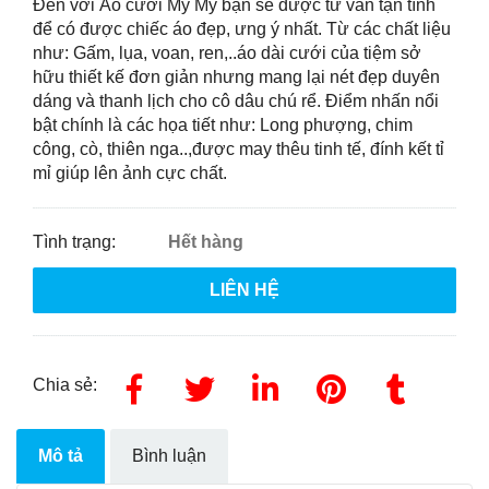
Đến với Áo cưới My My bạn sẽ được tư vấn tận tình
để có được chiếc áo đẹp, ưng ý nhất. Từ các chất liệu
như: Gấm, lụa, voan, ren,..áo dài cưới của tiệm sở
hữu thiết kế đơn giản nhưng mang lại nét đẹp duyên
dáng và thanh lịch cho cô dâu chú rể. Điểm nhấn nổi
bật chính là các họa tiết như: Long phượng, chim
công, cò, thiên nga..,được may thêu tinh tế, đính kết tỉ
mỉ giúp lên ảnh cực chất.
Tình trạng:
Hết hàng
LIÊN HỆ
Chia sẻ:
Mô tả
Bình luận