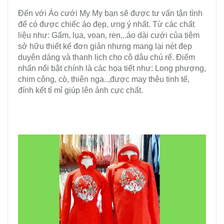
Đến với Áo cưới My My bạn sẽ được tư vấn tận tình
để có được chiếc áo đẹp, ưng ý nhất. Từ các chất
liệu như: Gấm, lụa, voan, ren,..áo dài cưới của tiệm
sở hữu thiết kế đơn giản nhưng mang lại nét đẹp
duyên dáng và thanh lịch cho cô dâu chú rể. Điểm
nhấn nổi bật chính là các họa tiết như: Long phượng,
chim công, cò, thiên nga..,được may thêu tinh tế,
đính kết tỉ mỉ giúp lên ảnh cực chất.