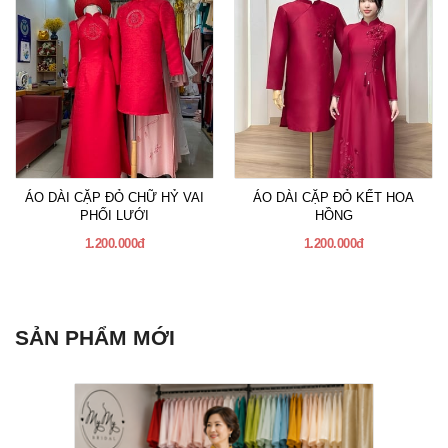
ÁO DÀI CẶP ĐỎ CHỮ HỶ VAI
ÁO DÀI CẶP ĐỎ KẾT HOA
PHỐI LƯỚI
HỒNG
1.200.000đ
1.200.000đ
SẢN PHẨM MỚI