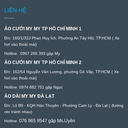
LIÊN HỆ
ÁO CƯỚI MY MY TP HỒ CHÍ MINH 1
Đ/c:
160/1/32J Phan Huy Ích, Phường An Tây Hội, TP.HCM
( Xe
hơi vào thoải mái)
Hotline:
0967 286 393
gặp My
ÁO CƯỚI MY MY TP HỒ CHÍ MINH 2
Đ/c: 1
62/54 Nguyễn Văn Lượng, phường Gò Vấp, TP.HCM
( Xe
hơi vào thoải mái)
Hotline:
0974 882 751
gặp Ngọc
ÁO DÀI MY MY ĐÀ LẠT
Đ/c:
Lô B9 - KQH Hàn Thuyên - Phường Cam Ly - Đà Lạ
t ( đường
oto tránh nhau)
076 965 9547
gặp Ms.Uyên
Hotline: