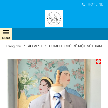
HOTLINE:
Trang chủ
/
ÁO VEST
/
COMPLE CHÚ RỂ MỘT NÚT XÁM