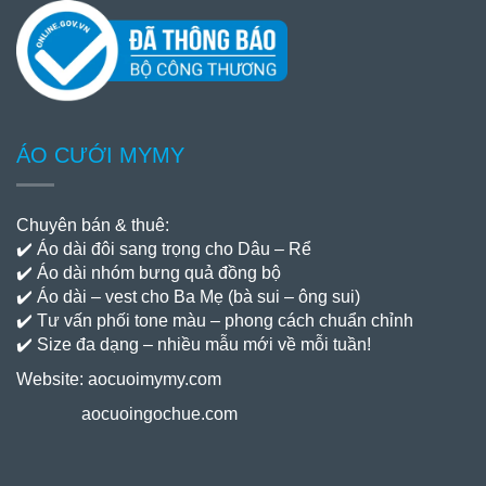
ÁO CƯỚI MYMY
Chuyên bán & thuê:
✔️ Áo dài đôi sang trọng cho Dâu – Rể
✔️ Áo dài nhóm bưng quả đồng bộ
✔️ Áo dài – vest cho Ba Mẹ (bà sui – ông sui)
✔️ Tư vấn phối tone màu – phong cách chuẩn chỉnh
✔️ Size đa dạng – nhiều mẫu mới về mỗi tuần!
Website:
aocuoimymy.com
aocuoingochue.com