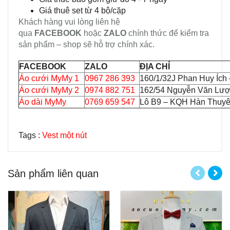
Giá thuê set từ 4 bộ/cặp
Khách hàng vui lòng liên hệ
qua
FACEBOOK
hoặc
ZALO
chính thức để kiểm tra
sản phẩm – shop sẽ hỗ trợ chính xác.
FACEBOOK
ZALO
ĐỊA CHỈ
Áo cưới MyMy 1
0967 286 393
160/1/32J Phan Huy Ích
Áo cưới MyMy 2
0974 882 751
162/54 Nguyễn Văn Lượ
Áo dài MyMy
0769 659 547
Lô B9 – KQH Hàn Thuyên
Tags :
Vest một nút
Sản phẩm liên quan