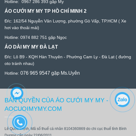
Hotline:
0967 286 393
gặp My
ÁO CƯỚI MY MY TP HỒ CHÍ MINH 2
Đ/c: 1
62/54 Nguyễn Văn Lượng, phường Gò Vấp, TP.HCM
( Xe
hơi vào thoải mái)
Hotline:
0974 882 751
gặp Ngọc
ÁO DÀI MY MY ĐÀ LẠT
Đ/c:
Lô B9 - KQH Hàn Thuyên - Phường Cam Ly - Đà Lạ
t ( đường
oto tránh nhau)
076 965 9547
gặp Ms.Uyên
Hotline:
BẢN QUYỀN CỦA ÁO CƯỚI MY MY -
AOCUOIMYMY.COM
Lê Quốc Thịnh, Mã số thuế cá nhân 8104360869 do chi cục thuế tỉnh Bình
Dương cấp ngày 22/06/2011