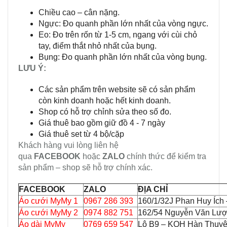
Chiều cao – cân nặng.
Ngực: Đo quanh phần lớn nhất của vòng ngực.
Eo: Đo trên rốn từ 1-5 cm, ngang với cùi chỏ
tay, điểm thắt nhỏ nhất của bụng.
Bụng: Đo quanh phần lớn nhất của vòng bụng.
LƯU Ý:
Các sản phẩm trên website sẽ có sản phẩm
còn kinh doanh hoặc hết kinh doanh.
Shop có hỗ trợ chỉnh sửa theo số đo.
Giá thuê bao gồm giữ đồ 4 - 7 ngày
Giá thuê set từ 4 bộ/cặp
Khách hàng vui lòng liên hệ
qua
FACEBOOK
hoặc
ZALO
chính thức để kiểm tra
sản phẩm – shop sẽ hỗ trợ chính xác.
FACEBOOK
ZALO
ĐỊA CHỈ
Áo cưới MyMy 1
0967 286 393
160/1/32J Phan Huy Ích
Áo cưới MyMy 2
0974 882 751
162/54 Nguyễn Văn Lượ
Áo dài MyMy
0769 659 547
Lô B9 – KQH Hàn Thuyên