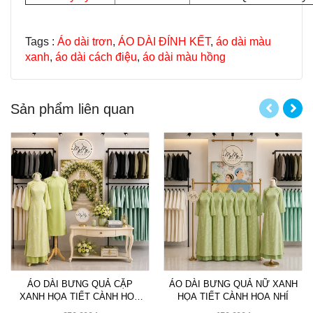
Tags :
Áo dài trơn
,
ÁO DÀI ĐÍNH KẾT
,
áo dài màu
xanh
,
áo dài cách điệu
,
áo dài màu hồng
Sản phẩm liên quan
ÁO DÀI BƯNG QUẢ CẶP
ÁO DÀI BƯNG QUẢ NỮ XANH
XANH HỌA TIẾT CÀNH HOA
HỌA TIẾT CÀNH HOA NHÍ
NHÍ