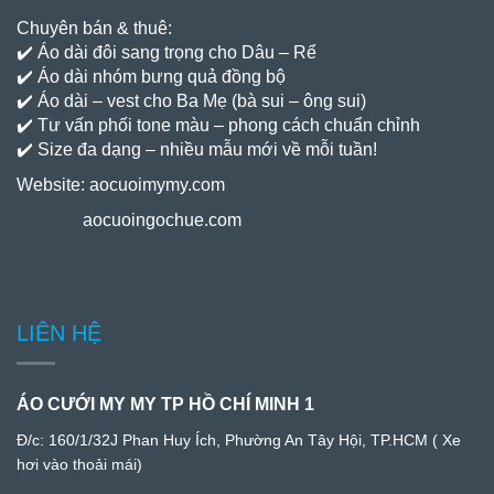
Chuyên bán & thuê:
✔️ Áo dài đôi sang trọng cho Dâu – Rể
✔️ Áo dài nhóm bưng quả đồng bộ
✔️ Áo dài – vest cho Ba Mẹ (bà sui – ông sui)
✔️ Tư vấn phối tone màu – phong cách chuẩn chỉnh
✔️ Size đa dạng – nhiều mẫu mới về mỗi tuần!
Website:
aocuoimymy.com
aocuoingochue.com
LIÊN HỆ
ÁO CƯỚI MY MY TP HỒ CHÍ MINH 1
Đ/c:
160/1/32J Phan Huy Ích, Phường An Tây Hội, TP.HCM
( Xe
hơi vào thoải mái)