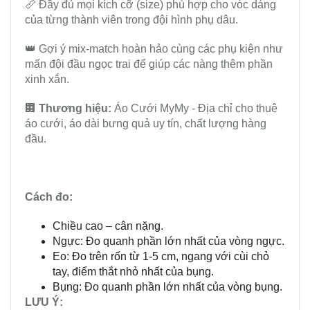
📏 Đầy đủ mọi kích cỡ (size) phù hợp cho vóc dáng
của từng thành viên trong đội hình phụ dâu.
👑 Gợi ý mix-match hoàn hảo cùng các phụ kiện như
mấn đội đầu ngọc trai để giúp các nàng thêm phần
xinh xắn.
🏢
Thương hiệu:
Áo Cưới MyMy - Địa chỉ cho thuê
áo cưới, áo dài bưng quả uy tín, chất lượng hàng
đầu.
Cách đo:
Chiều cao – cân nặng.
Ngực: Đo quanh phần lớn nhất của vòng ngực.
Eo: Đo trên rốn từ 1-5 cm, ngang với cùi chỏ
tay, điểm thắt nhỏ nhất của bụng.
Bụng: Đo quanh phần lớn nhất của vòng bụng.
LƯU Ý: