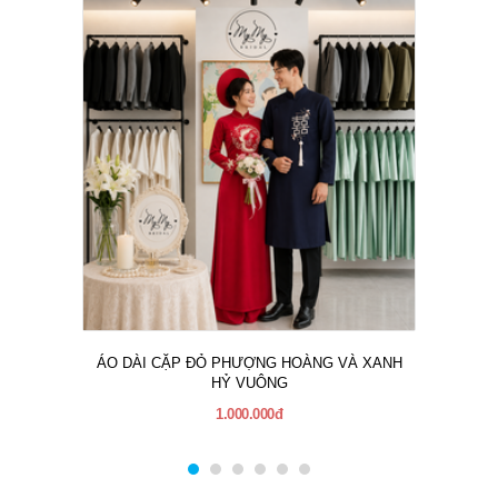
ÁO DÀI CẶP ĐỎ PHƯỢNG HOÀNG VÀ XANH
HỶ VUÔNG
1.000.000đ