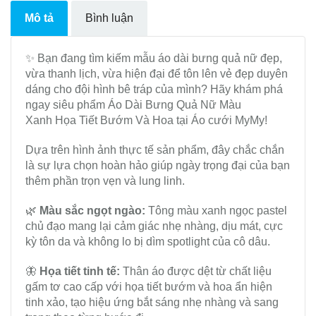
Mô tả
Bình luận
✨ Bạn đang tìm kiếm mẫu áo dài bưng quả nữ đẹp,
vừa thanh lịch, vừa hiện đại để tôn lên vẻ đẹp duyên
dáng cho đội hình bê tráp của mình? Hãy khám phá
ngay siêu phẩm Áo Dài Bưng Quả Nữ Màu
Xanh Họa Tiết Bướm Và Hoa tại Áo cưới MyMy!
Dựa trên hình ảnh thực tế sản phẩm, đây chắc chắn
là sự lựa chọn hoàn hảo giúp ngày trọng đại của bạn
thêm phần trọn vẹn và lung linh.
🌿
Màu sắc ngọt ngào:
Tông màu xanh ngọc pastel
chủ đạo mang lại cảm giác nhẹ nhàng, dịu mát, cực
kỳ tôn da và không lo bị dìm spotlight của cô dâu.
🦋
Họa tiết tinh tế:
Thân áo được dệt từ chất liệu
gấm tơ cao cấp với họa tiết bướm và hoa ẩn hiện
tinh xảo, tạo hiệu ứng bắt sáng nhẹ nhàng và sang