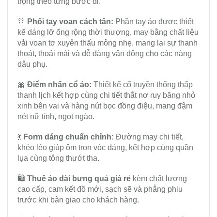
trọng theo từng bước đi.
👚
Phối tay voan cách tân:
Phần tay áo được thiết
kế dáng lỡ ống rộng thời thượng, may bằng chất liệu
vải voan tơ xuyên thấu mỏng nhẹ, mang lại sự thanh
thoát, thoải mái và dễ dàng vận động cho các nàng
dâu phụ.
🎀
Điểm nhấn cổ áo:
Thiết kế cổ truyền thống thấp
thanh lịch kết hợp cùng chi tiết thắt nơ ruy băng nhỏ
xinh bên vai và hàng nút bọc đồng điệu, mang đậm
nét nữ tính, ngọt ngào.
💃
Form dáng chuẩn chỉnh:
Đường may chi tiết,
khéo léo giúp ôm trọn vóc dáng, kết hợp cùng quần
lụa cùng tông thướt tha.
🛍️
Thuê áo dài bưng quả giá rẻ
kèm chất lượng
cao cấp, cam kết đồ mới, sạch sẽ và phẳng phiu
trước khi bàn giao cho khách hàng.