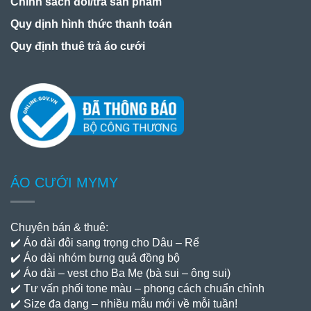
Chính sách đổi/trả sản phẩm
Quy dịnh hình thức thanh toán
Quy định thuê trả áo cưới
ÁO CƯỚI MYMY
Chuyên bán & thuê:
✔️ Áo dài đôi sang trọng cho Dâu – Rể
✔️ Áo dài nhóm bưng quả đồng bộ
✔️ Áo dài – vest cho Ba Mẹ (bà sui – ông sui)
✔️ Tư vấn phối tone màu – phong cách chuẩn chỉnh
✔️ Size đa dạng – nhiều mẫu mới về mỗi tuần!