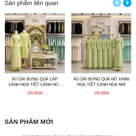
Sản phẩm liên quan
ÁO DÀI BƯNG QUẢ CẶP
ÁO DÀI BƯNG QUẢ NỮ XANH
XANH HỌA TIẾT CÀNH HOA
HỌA TIẾT CÀNH HOA NHÍ
NHÍ
250.000đ
150.000đ
SẢN PHẨM MỚI