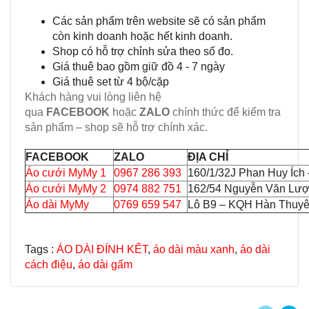
Các sản phẩm trên website sẽ có sản phẩm
còn kinh doanh hoặc hết kinh doanh.
Shop có hỗ trợ chỉnh sửa theo số đo.
Giá thuê bao gồm giữ đồ 4 - 7 ngày
Giá thuê set từ 4 bộ/cặp
Khách hàng vui lòng liên hệ
qua
FACEBOOK
hoặc
ZALO
chính thức để kiểm tra
sản phẩm – shop sẽ hỗ trợ chính xác.
FACEBOOK
ZALO
ĐỊA CHỈ
Áo cưới MyMy 1
0967 286 393
160/1/32J Phan Huy Ích
Áo cưới MyMy 2
0974 882 751
162/54 Nguyễn Văn Lượ
Áo dài MyMy
0769 659 547
Lô B9 – KQH Hàn Thuyên
Tags :
ÁO DÀI ĐÍNH KẾT
,
áo dài màu xanh
,
áo dài
cách điệu
,
áo dài gấm