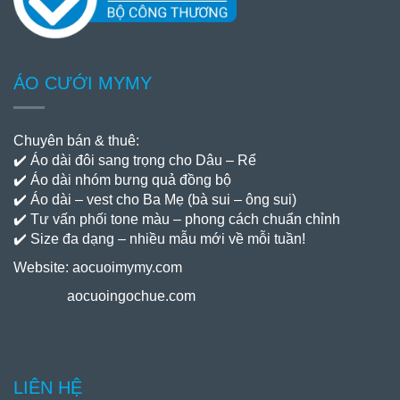
ÁO CƯỚI MYMY
Chuyên bán & thuê:
✔️ Áo dài đôi sang trọng cho Dâu – Rể
✔️ Áo dài nhóm bưng quả đồng bộ
✔️ Áo dài – vest cho Ba Mẹ (bà sui – ông sui)
✔️ Tư vấn phối tone màu – phong cách chuẩn chỉnh
✔️ Size đa dạng – nhiều mẫu mới về mỗi tuần!
Website:
aocuoimymy.com
aocuoingochue.com
LIÊN HỆ