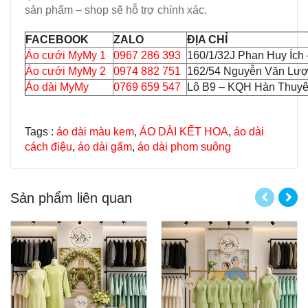
sản phẩm – shop sẽ hỗ trợ chính xác.
FACEBOOK
ZALO
ĐỊA CHỈ
Áo cưới MyMy 1
0967 286 393
160/1/32J Phan Huy Ích
Áo cưới MyMy 2
0974 882 751
162/54 Nguyễn Văn Lượ
Áo dài MyMy
0769 659 547
Lô B9 – KQH Hàn Thuyên
Tags :
áo dài màu kem
,
ÁO DÀI KẾT HOA
,
áo dài
cách điệu
,
áo dài gấm
,
áo dài phom suông
Sản phẩm liên quan