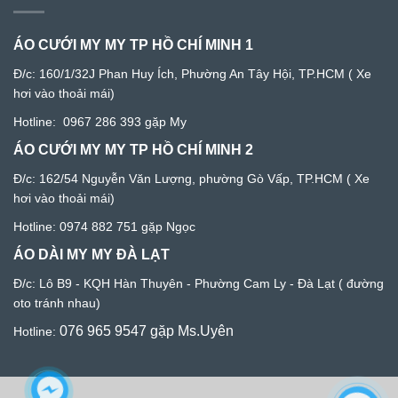
ÁO CƯỚI MY MY TP HỒ CHÍ MINH 1
Đ/c:
160/1/32J Phan Huy Ích, Phường An Tây Hội, TP.HCM
( Xe
hơi vào thoải mái)
Hotline:
0967 286 393
gặp My
ÁO CƯỚI MY MY TP HỒ CHÍ MINH 2
Đ/c: 1
62/54 Nguyễn Văn Lượng, phường Gò Vấp, TP.HCM
( Xe
hơi vào thoải mái)
Hotline:
0974 882 751
gặp Ngọc
ÁO DÀI MY MY ĐÀ LẠT
Đ/c:
Lô B9 - KQH Hàn Thuyên - Phường Cam Ly - Đà Lạ
t ( đường
oto tránh nhau)
076 965 9547
gặp Ms.Uyên
Hotline: