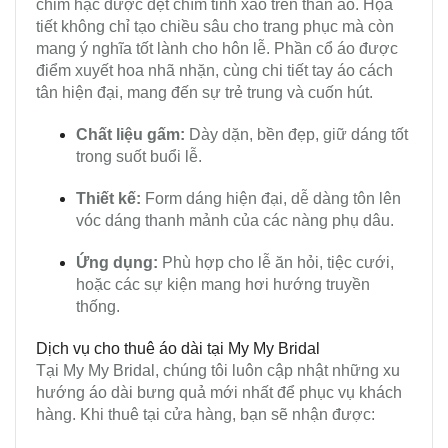
chim hạc được dệt chìm tinh xảo trên thân áo. Họa
tiết không chỉ tạo chiều sâu cho trang phục mà còn
mang ý nghĩa tốt lành cho hôn lễ. Phần cổ áo được
điểm xuyết hoa nhã nhặn, cùng chi tiết tay áo cách
tân hiện đại, mang đến sự trẻ trung và cuốn hút.
Chất liệu gấm:
Dày dặn, bền đẹp, giữ dáng tốt
trong suốt buổi lễ.
Thiết kế:
Form dáng hiện đại, dễ dàng tôn lên
vóc dáng thanh mảnh của các nàng phụ dâu.
Ứng dụng:
Phù hợp cho lễ ăn hỏi, tiệc cưới,
hoặc các sự kiện mang hơi hướng truyền
thống.
Dịch vụ cho thuê áo dài tại My My Bridal
Tại My My Bridal, chúng tôi luôn cập nhật những xu
hướng áo dài bưng quả mới nhất để phục vụ khách
hàng. Khi thuê tại cửa hàng, bạn sẽ nhận được: