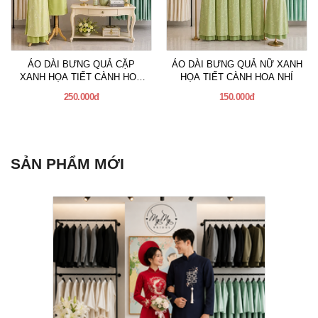
ÁO DÀI BƯNG QUẢ CẶP
ÁO DÀI BƯNG QUẢ NỮ XANH
XANH HỌA TIẾT CÀNH HOA
HỌA TIẾT CÀNH HOA NHÍ
NHÍ
250.000đ
150.000đ
SẢN PHẨM MỚI