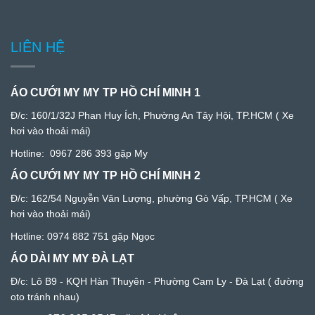
LIÊN HỆ
ÁO CƯỚI MY MY TP HỒ CHÍ MINH 1
Đ/c:
160/1/32J Phan Huy Ích, Phường An Tây Hội, TP.HCM
( Xe
hơi vào thoải mái)
Hotline:
0967 286 393
gặp My
ÁO CƯỚI MY MY TP HỒ CHÍ MINH 2
Đ/c: 1
62/54 Nguyễn Văn Lượng, phường Gò Vấp, TP.HCM
( Xe
hơi vào thoải mái)
Hotline:
0974 882 751
gặp Ngọc
ÁO DÀI MY MY ĐÀ LẠT
Đ/c:
Lô B9 - KQH Hàn Thuyên - Phường Cam Ly - Đà Lạ
t ( đường
oto tránh nhau)