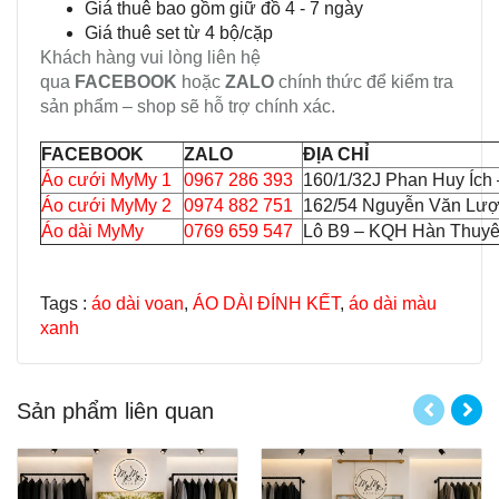
Giá thuê bao gồm giữ đồ 4 - 7 ngày
Giá thuê set từ 4 bộ/cặp
Khách hàng vui lòng liên hệ
qua
FACEBOOK
hoặc
ZALO
chính thức để kiểm tra
sản phẩm – shop sẽ hỗ trợ chính xác.
FACEBOOK
ZALO
ĐỊA CHỈ
Áo cưới MyMy 1
0967 286 393
160/1/32J Phan Huy Ích
Áo cưới MyMy 2
0974 882 751
162/54 Nguyễn Văn Lượ
Áo dài MyMy
0769 659 547
Lô B9 – KQH Hàn Thuyên
Tags :
áo dài voan
,
ÁO DÀI ĐÍNH KẾT
,
áo dài màu
xanh
Sản phẩm liên quan