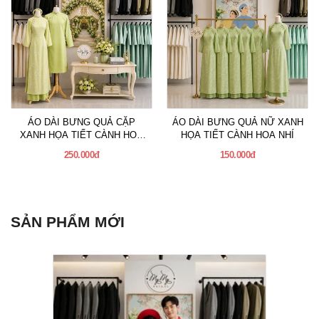
ÁO DÀI BƯNG QUẢ CẶP
ÁO DÀI BƯNG QUẢ NỮ XANH
XANH HỌA TIẾT CÀNH HOA
HỌA TIẾT CÀNH HOA NHÍ
NHÍ
250.000đ
150.000đ
SẢN PHẨM MỚI