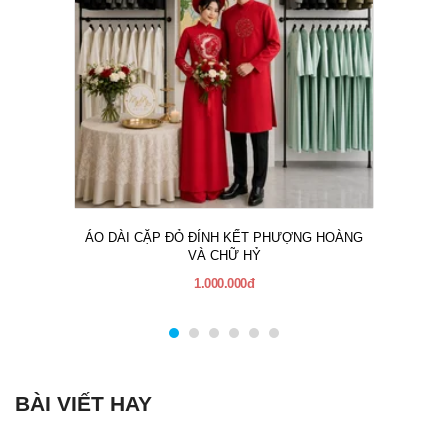
ÁO DÀI CẶP ĐỎ ĐÍNH KẾT PHƯỢNG HOÀNG
VÀ CHỮ HỶ
1.000.000đ
BÀI VIẾT HAY