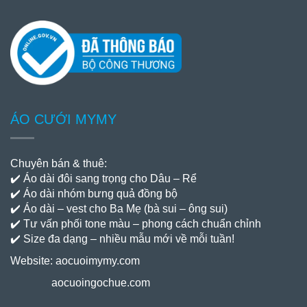
ÁO CƯỚI MYMY
Chuyên bán & thuê:
✔️ Áo dài đôi sang trọng cho Dâu – Rể
✔️ Áo dài nhóm bưng quả đồng bộ
✔️ Áo dài – vest cho Ba Mẹ (bà sui – ông sui)
✔️ Tư vấn phối tone màu – phong cách chuẩn chỉnh
✔️ Size đa dạng – nhiều mẫu mới về mỗi tuần!
Website:
aocuoimymy.com
aocuoingochue.com