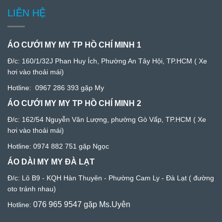
LIÊN HỆ
ÁO CƯỚI MY MY TP HỒ CHÍ MINH 1
Đ/c:
160/1/32J Phan Huy Ích, Phường An Tây Hội, TP.HCM
( Xe
hơi vào thoải mái)
Hotline:
0967 286 393
gặp My
ÁO CƯỚI MY MY TP HỒ CHÍ MINH 2
Đ/c: 1
62/54 Nguyễn Văn Lượng, phường Gò Vấp, TP.HCM
( Xe
hơi vào thoải mái)
Hotline:
0974 882 751
gặp Ngọc
ÁO DÀI MY MY ĐÀ LẠT
Đ/c:
Lô B9 - KQH Hàn Thuyên - Phường Cam Ly - Đà Lạ
t ( đường
oto tránh nhau)
076 965 9547
gặp Ms.Uyên
Hotline: