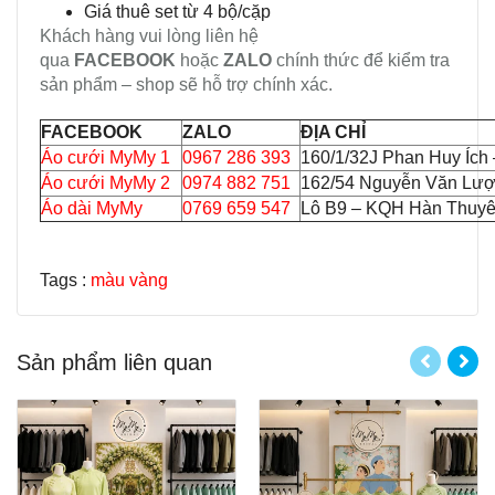
Giá thuê set từ 4 bộ/cặp
Khách hàng vui lòng liên hệ
qua
FACEBOOK
hoặc
ZALO
chính thức để kiểm tra
sản phẩm – shop sẽ hỗ trợ chính xác.
FACEBOOK
ZALO
ĐỊA CHỈ
Áo cưới MyMy 1
0967 286 393
160/1/32J Phan Huy Ích
Áo cưới MyMy 2
0974 882 751
162/54 Nguyễn Văn Lượ
Áo dài MyMy
0769 659 547
Lô B9 – KQH Hàn Thuyên
Tags :
màu vàng
Sản phẩm liên quan