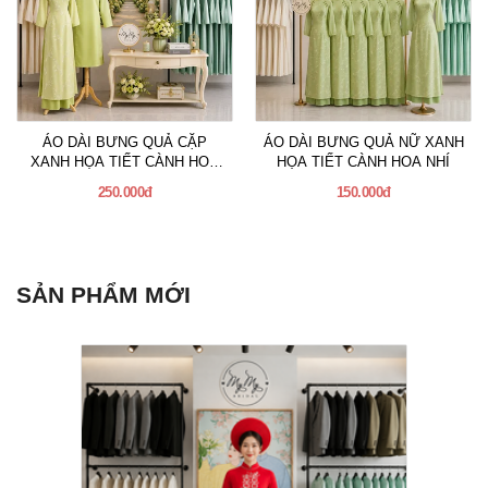
ÁO DÀI BƯNG QUẢ CẶP
ÁO DÀI BƯNG QUẢ NỮ XANH
XANH HỌA TIẾT CÀNH HOA
HỌA TIẾT CÀNH HOA NHÍ
NHÍ
250.000đ
150.000đ
SẢN PHẨM MỚI