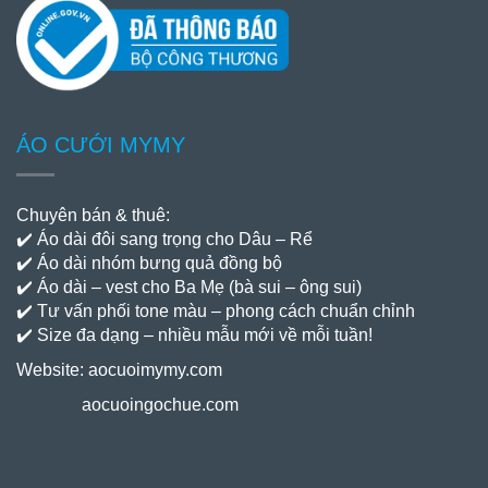
ÁO CƯỚI MYMY
Chuyên bán & thuê:
✔️ Áo dài đôi sang trọng cho Dâu – Rể
✔️ Áo dài nhóm bưng quả đồng bộ
✔️ Áo dài – vest cho Ba Mẹ (bà sui – ông sui)
✔️ Tư vấn phối tone màu – phong cách chuẩn chỉnh
✔️ Size đa dạng – nhiều mẫu mới về mỗi tuần!
Website:
aocuoimymy.com
aocuoingochue.com